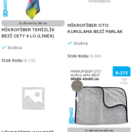
MİKROFİBER OTO
MİKROFİBER TEMİZLİK
KURULAMA BEZİ PARLAK
BEZİ CETY 4 LÜ (LINEX)
2Lİ 40*40 (E10-4040-
Stokta
500LS)
Stokta
Stok Kodu:
B-305
Stok Kodu:
B-132