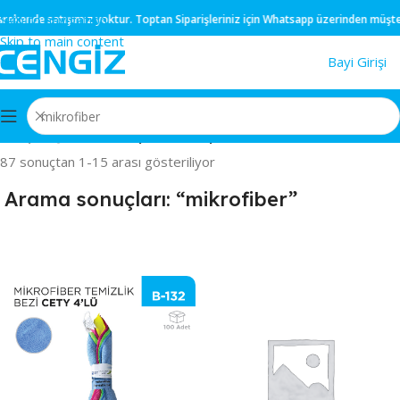
Skip to navigation
de
satışımız yoktur.
Toptan
Siparişleriniz için
Whatsapp
üzerinden müşteri temsil
Skip to main content
Bayi Girişi
Ana Sayfa
/
Mağaza
/
“mikrofiber” için arama sonuçları
87 sonuçtan 1-15 arası gösteriliyor
Arama sonuçları: “mikrofiber”