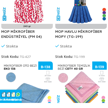
MOP HAVLU MİKROFİBER
MOP MİKROFİBER
MOPY (TG-199)
ENDÜSTRİYEL (PM 04)
Stokta
Stokta
Stok Kodu:
TG-199
Stok Kodu:
TG-427
an Katalog
Ürün Kataloğu
Saksı Kataloğu
WhatsApp