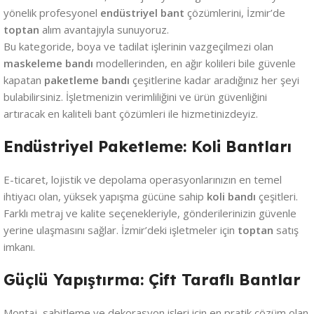
yönelik profesyonel
endüstriyel bant
çözümlerini, İzmir’de
toptan
alım avantajıyla sunuyoruz.
Bu kategoride, boya ve tadilat işlerinin vazgeçilmezi olan
maskeleme bandı
modellerinden, en ağır kolileri bile güvenle
kapatan
paketleme bandı
çeşitlerine kadar aradığınız her şeyi
bulabilirsiniz. İşletmenizin verimliliğini ve ürün güvenliğini
artıracak en kaliteli bant çözümleri ile hizmetinizdeyiz.
Endüstriyel Paketleme: Koli Bantları
E-ticaret, lojistik ve depolama operasyonlarınızın en temel
ihtiyacı olan, yüksek yapışma gücüne sahip
koli bandı
çeşitleri.
Farklı metraj ve kalite seçenekleriyle, gönderilerinizin güvenle
yerine ulaşmasını sağlar. İzmir’deki işletmeler için
toptan
satış
imkanı.
Güçlü Yapıştırma: Çift Taraflı Bantlar
Montaj, sabitleme ve dekorasyon işleri için en pratik çözüm olan