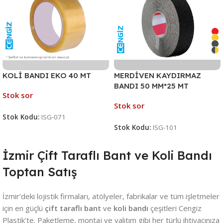
KOLİ BANDI EKO 40 MT
MERDİVEN KAYDIRMAZ
BANDI 50 MM*25 MT
Stok sor
Stok sor
Stok Kodu:
ISG-071
Stok Kodu:
ISG-101
İzmir Çift Taraflı Bant ve Koli Bandı
Toptan Satış
İzmir’deki lojistik firmaları, atölyeler, fabrikalar ve tüm işletmeler
için en güçlü
çift taraflı bant
ve
koli bandı
çeşitleri Cengiz
Plastik’te. Paketleme, montaj ve yalıtım gibi her türlü ihtiyacınıza