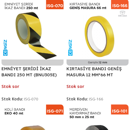
EMNİYET ŞERİDİ İKAZ
KIRTASİYE BANDI GENİŞ
BANDI 250 MT (BNU305E)
MASURA 12 MM*66 MT
Stok sor
Stok sor
Stok Kodu:
ISG-070
Stok Kodu:
ISG-166