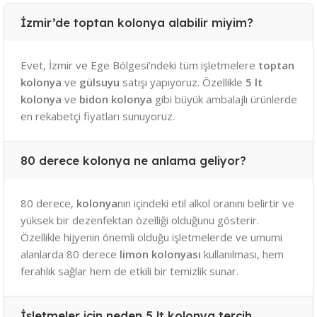
İzmir’de toptan kolonya alabilir miyim?
Evet, İzmir ve Ege Bölgesi’ndeki tüm işletmelere
toptan
kolonya
ve
gülsuyu
satışı yapıyoruz. Özellikle
5 lt
kolonya
ve
bidon kolonya
gibi büyük ambalajlı ürünlerde
en rekabetçi fiyatları sunuyoruz.
80 derece kolonya ne anlama geliyor?
80 derece,
kolonya
nın içindeki etil alkol oranını belirtir ve
yüksek bir dezenfektan özelliği olduğunu gösterir.
Özellikle hijyenin önemli olduğu işletmelerde ve umumi
alanlarda 80 derece
limon kolonyası
kullanılması, hem
ferahlık sağlar hem de etkili bir temizlik sunar.
İşletmeler için neden 5 lt kolonya tercih