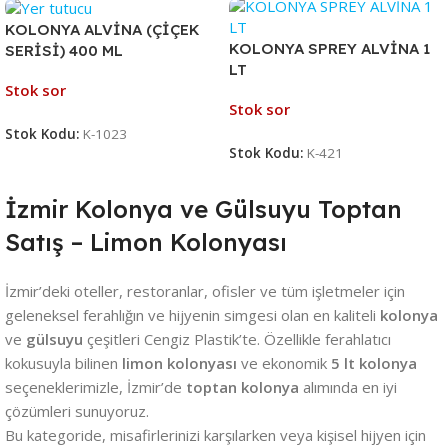
KOLONYA ALVİNA (ÇİÇEK
KOLONYA SPREY ALVİNA 1
SERİSİ) 400 ML
LT
Stok sor
Stok sor
Stok Kodu:
K-1023
Stok Kodu:
K-421
İzmir Kolonya ve Gülsuyu Toptan
Satış – Limon Kolonyası
İzmir’deki oteller, restoranlar, ofisler ve tüm işletmeler için
geleneksel ferahlığın ve hijyenin simgesi olan en kaliteli
kolonya
ve
gülsuyu
çeşitleri Cengiz Plastik’te. Özellikle ferahlatıcı
kokusuyla bilinen
limon kolonyası
ve ekonomik
5 lt kolonya
seçeneklerimizle, İzmir’de
toptan kolonya
alımında en iyi
çözümleri sunuyoruz.
Bu kategoride, misafirlerinizi karşılarken veya kişisel hijyen için