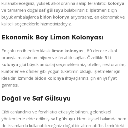
kullanabileceğiniz, yüksek alkol oranına sahip ferahlatıcı
kolonya
ve tamamen doğal
saf gülsuyu
bulabilirsiniz. İşletmeniz için
büyük ambalajlarda
bidon kolonya
arıyorsanız, en ekonomik ve
kaliteli seçeneklerle hizmetinizdeyiz.
Ekonomik Boy Limon Kolonyası
En çok tercih edilen klasik
limon kolonyası
, 80 derece alkol
oranıyla maksimum hijyen ve ferahlık sağlar. Özellikle
5 lt
kolonya
gibi büyük ambalaj seçeneklerimiz, oteller, restoranlar,
kuaförler ve ofisler gibi yoğun tüketimin olduğu işletmeler için
idealdir. İzmir’de
bidon kolonya
ihtiyaçlarınız için en iyi fiyat
garantisi.
Doğal ve Saf Gülsuyu
Cildi canlandırıcı ve ferahlatıcı etkisiyle bilinen, geleneksel
yöntemlerle elde edilmiş
saf gülsuyu
. Hem kişisel bakımda hem
de ikramlarda kullanabileceğiniz doğal bir alternatiftir. İzmir’deki