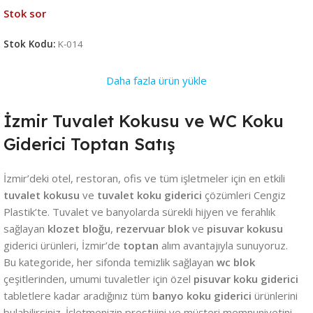
Stok sor
Stok Kodu:
K-014
Daha fazla ürün yükle
İzmir Tuvalet Kokusu ve WC Koku
Giderici Toptan Satış
İzmir’deki otel, restoran, ofis ve tüm işletmeler için en etkili
tuvalet kokusu
ve
tuvalet koku giderici
çözümleri Cengiz
Plastik’te. Tuvalet ve banyolarda sürekli hijyen ve ferahlık
sağlayan
klozet bloğu
,
rezervuar blok
ve
pisuvar kokusu
giderici ürünleri, İzmir’de
toptan
alım avantajıyla sunuyoruz.
Bu kategoride, her sifonda temizlik sağlayan
wc blok
çeşitlerinden, umumi tuvaletler için özel
pisuvar koku giderici
tabletlere kadar aradığınız tüm
banyo koku giderici
ürünlerini
bulabilirsiniz. İşletmenizin prestijini ve müşteri memnuniyetini