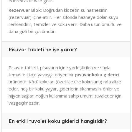
ederek aktif hale gelir.
Rezervuar Blok:
Doğrudan klozetin su haznesinin
(rezervuar) içine atılır. Her sifonda hazneye dolan suyu
renklendirir, temizler ve koku verir. Daha uzun ömürlü ve
daha gizli bir çözümdür.
Pisuvar tableti ne işe yarar?
Pisuvar tableti, pisuvarın içine yerleştirilen ve suyla
temas ettikçe yavaşça eriyen bir
pisuvar koku giderici
ürünüdür. Kötü kokuları (özellikle üre kokusunu) nötralize
eder, hoş bir koku yayar, giderlerin tıkanmasını önler ve
hijyen sağlar. Yoğun kullanıma sahip umumi tuvaletler için
vazgeçilmezdir.
En etkili tuvalet koku giderici hangisidir?