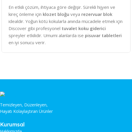
En etkili çözüm, ihtiyaca göre değişir. Sürekli hijyen ve
kireç önleme için
klozet bloğu
veya
rezervuar blok
idealdir. Yoğun kötü kokularla anında mücadele etmek için
Discover gibi profesyonel
tuvalet koku giderici
spreyler etkilidir. Umumi alanlarda ise
pisuvar tabletleri
en iyi sonucu verir.
Temizleyen, Düzenleyen,
Hayatı Kolaylaştıran Ürünler
Kurumsal
Hakkımızda