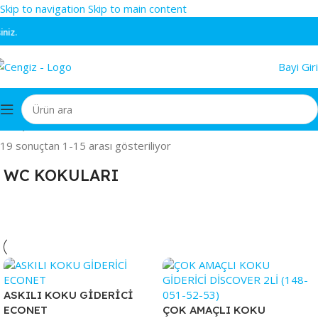
Skip to navigation
Skip to main content
P
Bayi Giri
Ana Sayfa
/
KOKULAR & TEMİZLEYİCİLER
/
WC KOKULARI
19 sonuçtan 1-15 arası gösteriliyor
WC KOKULARI
ASKILI KOKU GİDERİCİ
ECONET
ÇOK AMAÇLI KOKU