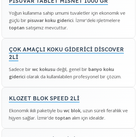
PİSUVAR TABLET MİSNET 1000 GR
Yoğun kullanıma sahip umumi tuvaletler için ekonomik ve
güçlü bir
pisuvar koku giderici
. İzmir’deki işletmelere
toptan
satışımız mevcuttur.
ÇOK AMAÇLI KOKU GİDERİCİ DİSCOVER
2Lİ
Sadece bir
wc kokusu
değil, genel bir
banyo koku
giderici
olarak da kullanılabilen profesyonel bir çözüm.
KLOZET BLOK SPEED 2Lİ
Ekonomik ikili paketiyle bu
wc blok
, uzun süreli ferahlık ve
hijyen sağlar. İzmir’de
toptan
alım için idealdir.