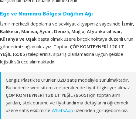
karşılamak üzere tedarik edilmektedir.
Ege ve Marmara Bölgesi Dağıtım Ağı
İzmir merkezli depolama ve sevkiyat altyapımız sayesinde
İzmir,
Balıkesir, Manisa, Aydın, Denizli, Muğla, Afyonkarahisar,
Kütahya ve Uşak
başta olmak üzere birçok noktaya düzenli ürün
gönderimi sağlamaktayız. Toptan
ÇÖP KONTEYNERİ 120 LT
YEŞİL (6505)
talepleriniz, sipariş planlamasına uygun şekilde
lojistik sürece alınmaktadır.
Cengiz Plastik'te ürünler B2B satış modeliyle sunulmaktadır.
Bu nedenle web sitemizde perakende fiyat bilgisi yer almaz.
ÇÖP KONTEYNERİ 120 LT YEŞİL (6505)
için toptan alım
şartları, stok durumu ve fiyatlandırma detaylarını öğrenmek
üzere satış ekibimizle
WhatsApp
üzerinden görüşebilirsiniz.