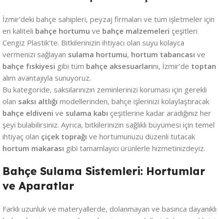
İzmir’deki bahçe sahipleri, peyzaj firmaları ve tüm işletmeler için
en kaliteli
bahçe hortumu
ve
bahçe malzemeleri
çeşitleri
Cengiz Plastik’te. Bitkilerinizin ihtiyacı olan suyu kolayca
vermenizi sağlayan
sulama hortumu
,
hortum tabancası
ve
bahçe fıskiyesi
gibi tüm
bahçe aksesuarları
nı, İzmir’de
toptan
alım avantajıyla sunuyoruz.
Bu kategoride, saksılarınızın zeminlerinizi koruması için gerekli
olan
saksı altlığı
modellerinden, bahçe işlerinizi kolaylaştıracak
bahçe eldiveni
ve
sulama kabı
çeşitlerine kadar aradığınız her
şeyi bulabilirsiniz. Ayrıca, bitkilerinizin sağlıklı büyümesi için temel
ihtiyaç olan
çiçek toprağı
ve hortumunuzu düzenli tutacak
hortum makarası
gibi tamamlayıcı ürünlerle hizmetinizdeyiz.
Bahçe Sulama Sistemleri: Hortumlar
ve Aparatlar
Farklı uzunluk ve materyallerde, dolanmayan ve basınca dayanıklı