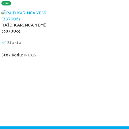
YENİ
RAİD KARINCA YEMİ
(387006)
Stokta
Stok Kodu:
K-1029