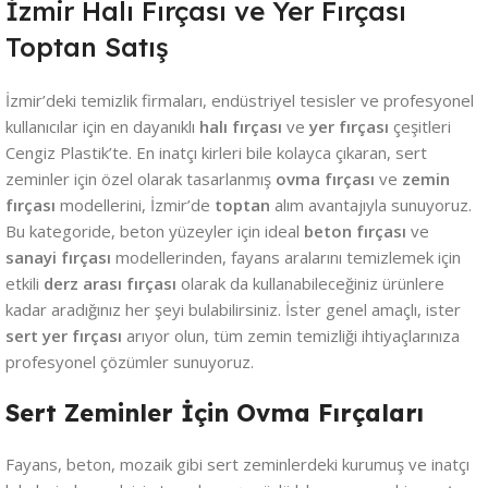
İzmir Halı Fırçası ve Yer Fırçası
Toptan Satış
İzmir’deki temizlik firmaları, endüstriyel tesisler ve profesyonel
kullanıcılar için en dayanıklı
halı fırçası
ve
yer fırçası
çeşitleri
Cengiz Plastik’te. En inatçı kirleri bile kolayca çıkaran, sert
zeminler için özel olarak tasarlanmış
ovma fırçası
ve
zemin
fırçası
modellerini, İzmir’de
toptan
alım avantajıyla sunuyoruz.
Bu kategoride, beton yüzeyler için ideal
beton fırçası
ve
sanayi fırçası
modellerinden, fayans aralarını temizlemek için
etkili
derz arası fırçası
olarak da kullanabileceğiniz ürünlere
kadar aradığınız her şeyi bulabilirsiniz. İster genel amaçlı, ister
sert yer fırçası
arıyor olun, tüm zemin temizliği ihtiyaçlarınıza
profesyonel çözümler sunuyoruz.
Sert Zeminler İçin Ovma Fırçaları
Fayans, beton, mozaik gibi sert zeminlerdeki kurumuş ve inatçı