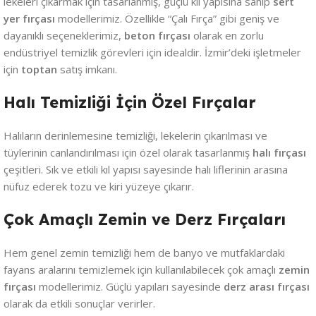
lekeleri çıkarmak için tasarlanmış, güçlü kıl yapısına sahip
sert
yer fırçası
modellerimiz. Özellikle “Çalı Fırça” gibi geniş ve
dayanıklı seçeneklerimiz,
beton fırçası
olarak en zorlu
endüstriyel temizlik görevleri için idealdir. İzmir’deki işletmeler
için
toptan
satış imkanı.
Halı Temizliği İçin Özel Fırçalar
Halıların derinlemesine temizliği, lekelerin çıkarılması ve
tüylerinin canlandırılması için özel olarak tasarlanmış
halı fırçası
çeşitleri. Sık ve etkili kıl yapısı sayesinde halı liflerinin arasına
nüfuz ederek tozu ve kiri yüzeye çıkarır.
Çok Amaçlı Zemin ve Derz Fırçaları
Hem genel zemin temizliği hem de banyo ve mutfaklardaki
fayans aralarını temizlemek için kullanılabilecek çok amaçlı
zemin
fırçası
modellerimiz. Güçlü yapıları sayesinde
derz arası fırçası
olarak da etkili sonuçlar verirler.