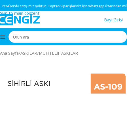
Skip to navigation
arekende
satışımız yoktur.
Toptan
Siparişleriniz için
Whatsapp
üzerinden müşteri
Skip to main content
Bayi Girişi
Ana Sayfa
/
ASKILAR
/
MUHTELİF ASKILAR