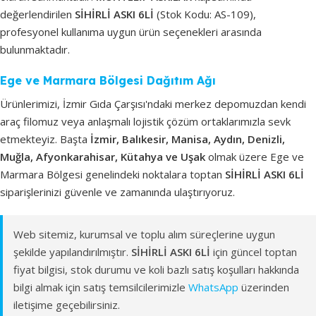
değerlendirilen
SİHİRLİ ASKI 6Lİ
(Stok Kodu: AS-109),
profesyonel kullanıma uygun ürün seçenekleri arasında
bulunmaktadır.
Ege ve Marmara Bölgesi Dağıtım Ağı
Ürünlerimizi, İzmir Gıda Çarşısı'ndaki merkez depomuzdan kendi
araç filomuz veya anlaşmalı lojistik çözüm ortaklarımızla sevk
etmekteyiz. Başta
İzmir, Balıkesir, Manisa, Aydın, Denizli,
Muğla, Afyonkarahisar, Kütahya ve Uşak
olmak üzere Ege ve
Marmara Bölgesi genelindeki noktalara toptan
SİHİRLİ ASKI 6Lİ
siparişlerinizi güvenle ve zamanında ulaştırıyoruz.
Web sitemiz, kurumsal ve toplu alım süreçlerine uygun
şekilde yapılandırılmıştır.
SİHİRLİ ASKI 6Lİ
için güncel toptan
fiyat bilgisi, stok durumu ve koli bazlı satış koşulları hakkında
bilgi almak için satış temsilcilerimizle
WhatsApp
üzerinden
iletişime geçebilirsiniz.