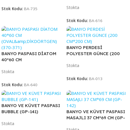
Stokta
Stok Kodu:
BA-735
Stok Kodu:
BA-616
BANYO PERDESİ
BANYO PASPASI DİATOM
POLYESTER GÜNCE (200
40*60 CM
CM*200 CM)
Stokta
(OVAL&amp;DİKDÖRTGEN)
Stokta
(370-371)
Stok Kodu:
BA-013
Stok Kodu:
BA-640
BANYO VE KÜVET PASPASI
BUBBLE (GP-141)
BANYO VE KÜVET PASPASI
MASAJLI 37 CM*69 CM (GP-
Stokta
142)
Stokta