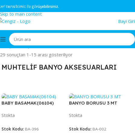
Skip to navigation
silcimiz ile görüşebilirsiniz.
Skip to main content
Bayi Giri
Ana Sayfa
/
EV GEREÇLERİ
/
MUHTELİF BANYO AKSESUARLARI
29 sonuçtan 1-15 arası gösteriliyor
MUHTELİF BANYO AKSESUARLARI
BABY BASAMAK(06104)
BANYO BORUSU 3 MT
Stokta
Stokta
Stok Kodu:
BA-396
Stok Kodu:
BA-002