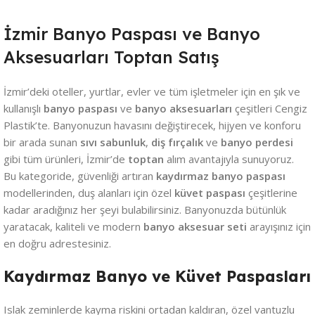
İzmir Banyo Paspası ve Banyo
Aksesuarları Toptan Satış
İzmir’deki oteller, yurtlar, evler ve tüm işletmeler için en şık ve
kullanışlı
banyo paspası
ve
banyo aksesuarları
çeşitleri Cengiz
Plastik’te. Banyonuzun havasını değiştirecek, hijyen ve konforu
bir arada sunan
sıvı sabunluk
,
diş fırçalık
ve
banyo perdesi
gibi tüm ürünleri, İzmir’de
toptan
alım avantajıyla sunuyoruz.
Bu kategoride, güvenliği artıran
kaydırmaz banyo paspası
modellerinden, duş alanları için özel
küvet paspası
çeşitlerine
kadar aradığınız her şeyi bulabilirsiniz. Banyonuzda bütünlük
yaratacak, kaliteli ve modern
banyo aksesuar seti
arayışınız için
en doğru adrestesiniz.
Kaydırmaz Banyo ve Küvet Paspasları
Islak zeminlerde kayma riskini ortadan kaldıran, özel vantuzlu