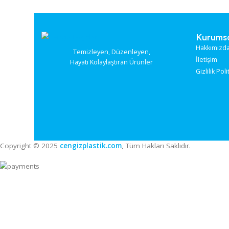
giysidir.
Galoş kullanmanın avantajları nelerdir?
Galoş
kullanmak, dış mekanlardan ayakkabı tabanıyla taşına
temizlik maliyetlerini düşürür ve özellikle hastane, kreş, gıd
Ku
Hak
Temizleyen, Düzenleyen,
İle
Hayatı Kolaylaştıran Ürünler
Gizl