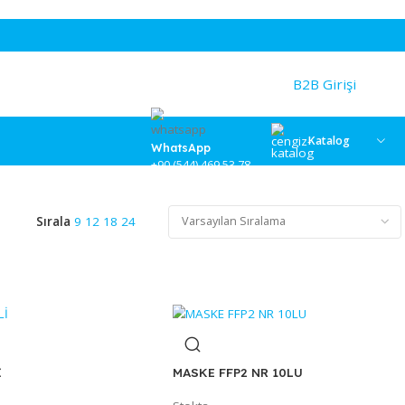
WhatsApp
12 sonu
+90 (544) 469 53 78
Sırala
9
12
18
24