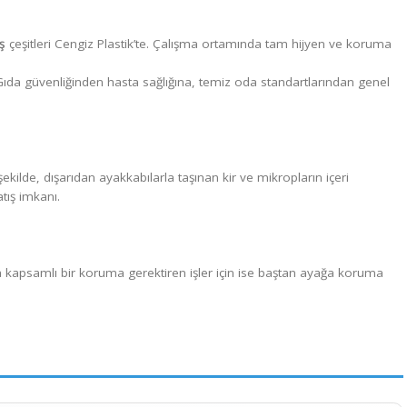
n
bone
ve
galoş
çeşitleri Cengiz Plastik’te. Çalışma ortamında t
bulabilirsiniz. Gıda güvenliğinden hasta sağlığına, temiz oda sta
iz.
çeşitleri. Aynı şekilde, dışarıdan ayakkabılarla taşınan kir ve mikro
 için
toptan
satış imkanı.
delleri. Daha kapsamlı bir koruma gerektiren işler için ise ba