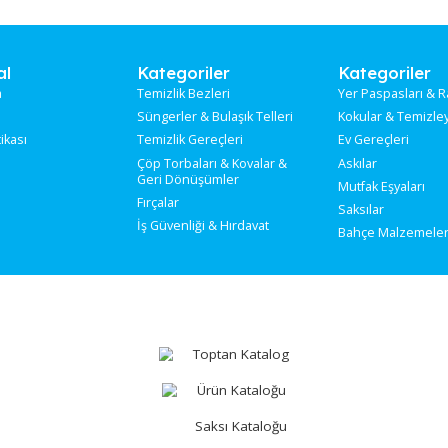
n toz, çamur, bakteri ve virüslerin iç mekanlara girmesini enge
a işletmesi gibi steril kalması gereken ortamlarda hijyen standard
rumsal
Kategoriler
Ka
kımızda
Temizlik Bezleri
Yer
tişim
Süngerler & Bulaşık Telleri
Kok
ilik Politikası
Temizlik Gereçleri
Ev 
Çöp Torbaları & Kovalar &
Ask
Geri Dönüşümler