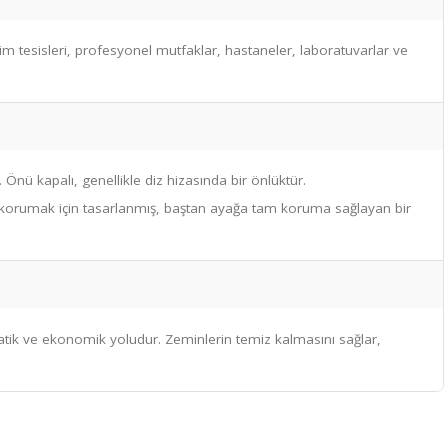
er
için satış yapıyoruz. Sağlık, gıda ve sanayi sektörleri için en rek
er. Gıda üretim tesisleri, profesyonel mutfaklar, hastaneler, la
için kullanılır. Önü kapalı, genellikle diz hizasında bir önlüktür.
tikül döküntüsü) korumak için tasarlanmış, baştan ayağa tam kor