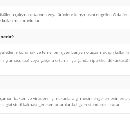
ne
,
galoş
,
tek kullanımlık önlük
ve diğer tüm
kullan at ürünl
 partiküllerin çalışma ortamına veya ürünlere karışmasını engell
 yerlerde kullanımı zorunludur.
i fark nedir?
lerin kıyafetlerini korumak ve temel bir hijyen bariyeri oluşturmak 
 kimyasal sıçraması, toz) veya çalışma ortamını çalışandan (par