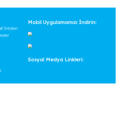
llemenin en pratik ve ekonomik yoludur. Zeminlerin temiz kalmas
ını korur.
tegoriler
Mobil Uygulamamızı İndirin
 Paspasları & Raf Örtüleri
ular & Temizleyiciler
Gereçleri
ılar