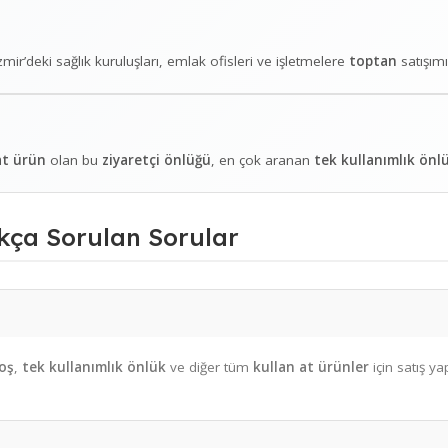
açlama veya hassas üretim süreçleri için idealdir.
Modelleri
ür. İzmir’deki sağlık kuruluşları, emlak ofisleri ve işletmelere
t
ullan at ürün
olan bu
ziyaretçi önlüğü
, en çok aranan
tek ku
a Sıkça Sorulan Sorular