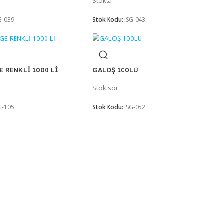
MASKE 50Lİ
MASKE FFP2 NR 1
Stokta
Stokta
Stok Kodu:
ISG-039
Stok Kodu:
ISG-043
BONE LARGE RENKLİ 1000 Lİ
GALOŞ 100LÜ
Stok sor
Stok sor
Stok Kodu:
ISG-105
Stok Kodu:
ISG-052