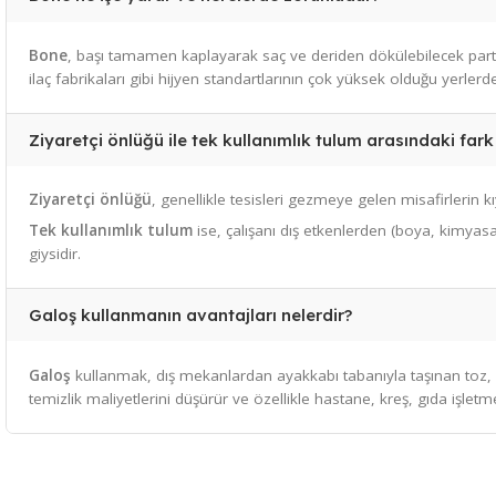
İzmir’de toptan bone ve galoş alabilir miyim?
Evet, İzmir ve Ege Bölgesi’ndeki tüm işletmelere
toptan bo
sunuyoruz.
Bone ne işe yarar ve nerelerde zorunludur?
Bone
, başı tamamen kaplayarak saç ve deriden dökülebilecek
ilaç fabrikaları gibi hijyen standartlarının çok yüksek olduğu
Ziyaretçi önlüğü ile tek kullanımlık tulum arasındak
Ziyaretçi önlüğü
, genellikle tesisleri gezmeye gelen misafir
Tek kullanımlık tulum
ise, çalışanı dış etkenlerden (boya,