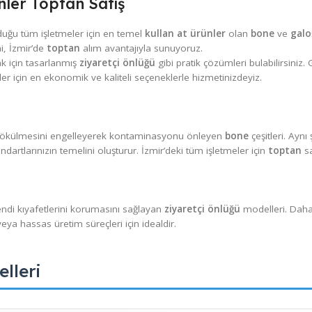
 Ürünler Toptan Satış
 kritik olduğu tüm işletmeler için en temel
kullan at ürünler
ola
ellerini, İzmir’de
toptan
alım avantajıyla sunuyoruz.
i korumak için tasarlanmış
ziyaretçi önlüğü
gibi pratik çözümleri 
ık ürünler için en ekonomik ve kaliteli seçeneklerle hizmetinizdey
a saçların dökülmesini engelleyerek kontaminasyonu önleyen
bone
en standartlarınızın temelini oluşturur. İzmir’deki tüm işletmeler
ı veya kendi kıyafetlerini korumasını sağlayan
ziyaretçi önlüğü
mo