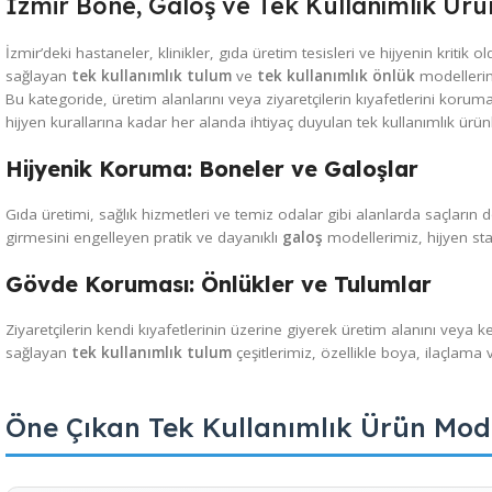
Stok sor
Stok sor
Stok Kodu:
ISG-171
Stok Kodu:
ISG-062
İzmir Bone, Galoş ve Tek Kullanımlık
İzmir’deki hastaneler, klinikler, gıda üretim tesisleri ve hijyenin
sağlayan
tek kullanımlık tulum
ve
tek kullanımlık önlük
mod
Bu kategoride, üretim alanlarını veya ziyaretçilerin kıyafetlerin
hijyen kurallarına kadar her alanda ihtiyaç duyulan tek kullanıml
Hijyenik Koruma: Boneler ve Galoşlar
Gıda üretimi, sağlık hizmetleri ve temiz odalar gibi alanlard
girmesini engelleyen pratik ve dayanıklı
galoş
modellerimiz, hijy
Gövde Koruması: Önlükler ve Tulumlar
Ziyaretçilerin kendi kıyafetlerinin üzerine giyerek üretim alanın