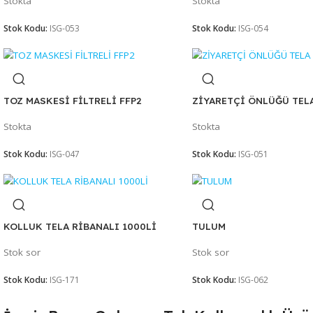
GALOŞ 1000Lİ
GALOŞ KALIN 100
Stokta
Stokta
Stok Kodu:
ISG-053
Stok Kodu:
ISG-054
TOZ MASKESİ FİLTRELİ FFP2
ZİYARETÇİ ÖNLÜĞ
Stokta
Stokta
Stok Kodu:
ISG-047
Stok Kodu:
ISG-051
KOLLUK TELA RİBANALI 1000Lİ
TULUM