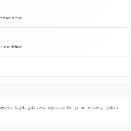
optan
satışımız mevcuttur.
llanımlık önlük
modelidir.