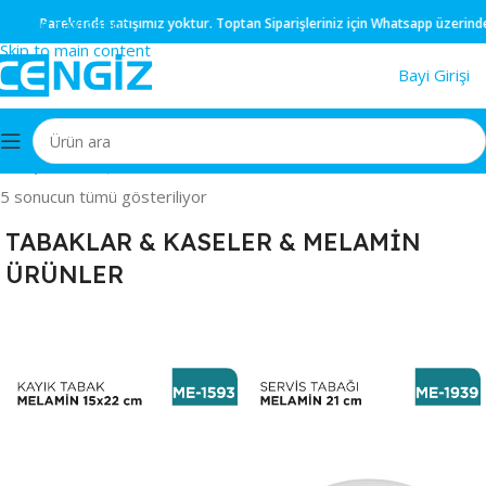
Skip to navigation
Parekende
satışımız yoktur.
Toptan
Siparişleriniz için
Whatsapp
üzerinden m
Skip to main content
Bayi Girişi
Ana Sayfa
/
MUTFAK EŞYALARI
/
TABAKLAR & KASELER & MELAMİN ÜRÜNLER
5 sonucun tümü gösteriliyor
TABAKLAR & KASELER & MELAMİN
ÜRÜNLER