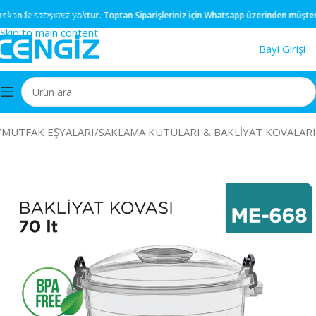
Skip to navigation
ende
satışımız yoktur.
Toptan
Siparişleriniz için
Whatsapp
üzerinden müşteri tems
Skip to main content
Bayi Girişi
/
MUTFAK EŞYALARI
/
SAKLAMA KUTULARI & BAKLİYAT KOVALARI