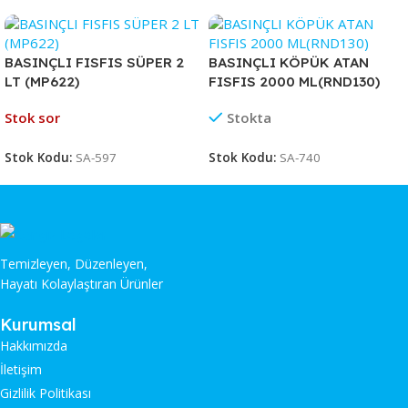
BASINÇLI FISFIS SÜPER 2
BASINÇLI KÖPÜK ATAN
LT (MP622)
FISFIS 2000 ML(RND130)
Stok sor
Stokta
Stok Kodu:
SA-597
Stok Kodu:
SA-740
Temizleyen, Düzenleyen,
Hayatı Kolaylaştıran Ürünler
Kurumsal
Hakkımızda
İletişim
Gizlilik Politikası