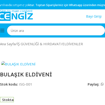
Skip to navigation
ekende
satışımız yoktur.
Toptan
Siparişleriniz için
Whatsapp
üzerinden müşteri t
Skip to main content
Bayi Girişi
Ana Sayfa
/
İŞ GÜVENLİĞİ & HIRDAVAT
/
ELDİVENLER
BULAŞIK ELDİVENİ
Stok kodu:
ISG-001
Paylaş:
Stokta