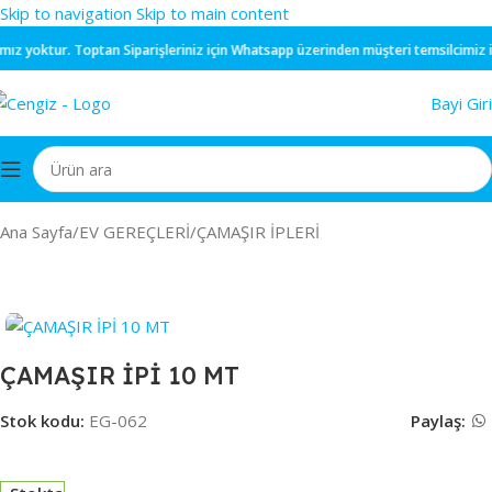
Skip to navigation
Skip to main content
ız yoktur.
Toptan
Siparişleriniz için
Whatsapp
üzerinden müşteri temsilcimiz ile 
Bayi Giri
Ana Sayfa
/
EV GEREÇLERİ
/
ÇAMAŞIR İPLERİ
ÇAMAŞIR İPİ 10 MT
Stok kodu:
EG-062
Paylaş: