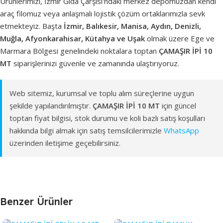
Ürünlerimizi, İzmir Gıda Çarşısı'ndaki merkez depomuzdan kendi
araç filomuz veya anlaşmalı lojistik çözüm ortaklarımızla sevk
etmekteyiz. Başta
İzmir, Balıkesir, Manisa, Aydın, Denizli,
Muğla, Afyonkarahisar, Kütahya ve Uşak
olmak üzere Ege ve
Marmara Bölgesi genelindeki noktalara toptan
ÇAMAŞIR İPİ 10
MT
siparişlerinizi güvenle ve zamanında ulaştırıyoruz.
Web sitemiz, kurumsal ve toplu alım süreçlerine uygun
şekilde yapılandırılmıştır.
ÇAMAŞIR İPİ 10 MT
için güncel
toptan fiyat bilgisi, stok durumu ve koli bazlı satış koşulları
hakkında bilgi almak için satış temsilcilerimizle
WhatsApp
üzerinden iletişime geçebilirsiniz.
Benzer Ürünler