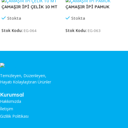
ÇAMAŞIR İPİ ÇELİK 10 MT
ÇAMAŞIR İPİ PAMUK
Stokta
Stokta
Stok Kodu:
EG-064
Stok Kodu:
EG-063
Temizleyen, Düzenleyen,
Hayatı Kolaylaştıran Ürünler
Kurumsal
Hakkımızda
İletişim
Gizlilik Politikası