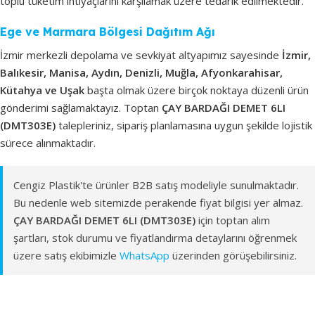
toplu tüketim ihtiyaçlarını karşılamak üzere tedarik edilmektedir.
Ege ve Marmara Bölgesi Dağıtım Ağı
İzmir merkezli depolama ve sevkiyat altyapımız sayesinde
İzmir,
Balıkesir, Manisa, Aydın, Denizli, Muğla, Afyonkarahisar,
Kütahya ve Uşak
başta olmak üzere birçok noktaya düzenli ürün
gönderimi sağlamaktayız. Toptan
ÇAY BARDAĞI DEMET 6LI
(DMT303E)
talepleriniz, sipariş planlamasına uygun şekilde lojistik
sürece alınmaktadır.
Cengiz Plastik'te ürünler B2B satış modeliyle sunulmaktadır.
Bu nedenle web sitemizde perakende fiyat bilgisi yer almaz.
ÇAY BARDAĞI DEMET 6LI (DMT303E)
için toptan alım
şartları, stok durumu ve fiyatlandırma detaylarını öğrenmek
üzere satış ekibimizle
WhatsApp
üzerinden görüşebilirsiniz.