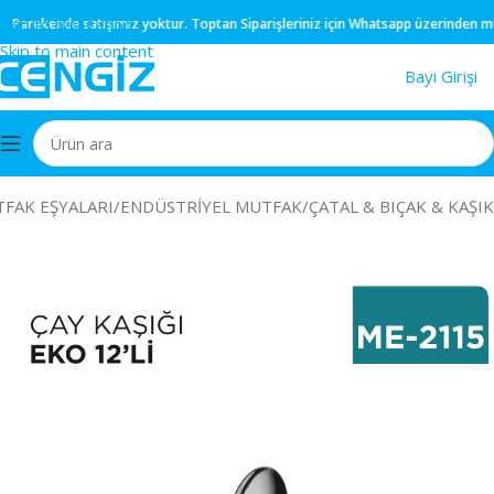
Skip to navigation
Parekende
satışımız yoktur.
Toptan
Siparişleriniz için
Whatsapp
üzerinden müşter
Skip to main content
Bayi Girişi
FAK EŞYALARI
/
ENDÜSTRİYEL MUTFAK
/
ÇATAL & BIÇAK & KAŞIK