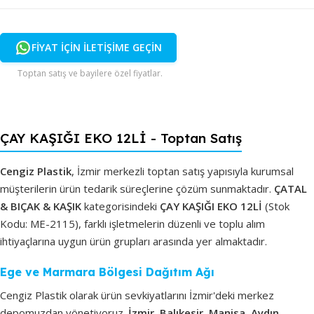
FİYAT İÇİN İLETİŞİME GEÇİN
Toptan satış ve bayilere özel fiyatlar.
ÇAY KAŞIĞI EKO 12Lİ - Toptan Satış
Cengiz Plastik
, İzmir merkezli toptan satış yapısıyla kurumsal
müşterilerin ürün tedarik süreçlerine çözüm sunmaktadır.
ÇATAL
& BIÇAK & KAŞIK
kategorisindeki
ÇAY KAŞIĞI EKO 12Lİ
(Stok
Kodu: ME-2115), farklı işletmelerin düzenli ve toplu alım
ihtiyaçlarına uygun ürün grupları arasında yer almaktadır.
Ege ve Marmara Bölgesi Dağıtım Ağı
Cengiz Plastik olarak ürün sevkiyatlarını İzmir'deki merkez
depomuzdan yönetiyoruz.
İzmir, Balıkesir, Manisa, Aydın,