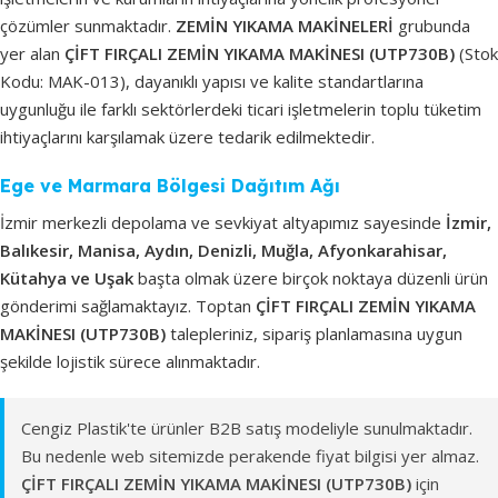
çözümler sunmaktadır.
ZEMİN YIKAMA MAKİNELERİ
grubunda
yer alan
ÇİFT FIRÇALI ZEMİN YIKAMA MAKİNESI (UTP730B)
(Stok
Kodu: MAK-013), dayanıklı yapısı ve kalite standartlarına
uygunluğu ile farklı sektörlerdeki ticari işletmelerin toplu tüketim
ihtiyaçlarını karşılamak üzere tedarik edilmektedir.
Ege ve Marmara Bölgesi Dağıtım Ağı
İzmir merkezli depolama ve sevkiyat altyapımız sayesinde
İzmir,
Balıkesir, Manisa, Aydın, Denizli, Muğla, Afyonkarahisar,
Kütahya ve Uşak
başta olmak üzere birçok noktaya düzenli ürün
gönderimi sağlamaktayız. Toptan
ÇİFT FIRÇALI ZEMİN YIKAMA
MAKİNESI (UTP730B)
talepleriniz, sipariş planlamasına uygun
şekilde lojistik sürece alınmaktadır.
Cengiz Plastik'te ürünler B2B satış modeliyle sunulmaktadır.
Bu nedenle web sitemizde perakende fiyat bilgisi yer almaz.
ÇİFT FIRÇALI ZEMİN YIKAMA MAKİNESI (UTP730B)
için