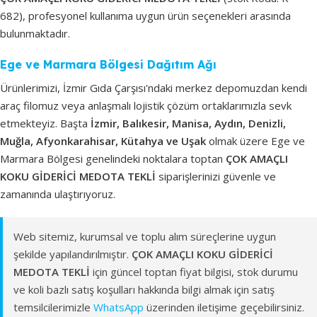
682), profesyonel kullanıma uygun ürün seçenekleri arasında
bulunmaktadır.
Ege ve Marmara Bölgesi Dağıtım Ağı
Ürünlerimizi, İzmir Gıda Çarşısı'ndaki merkez depomuzdan kendi
araç filomuz veya anlaşmalı lojistik çözüm ortaklarımızla sevk
etmekteyiz. Başta
İzmir, Balıkesir, Manisa, Aydın, Denizli,
Muğla, Afyonkarahisar, Kütahya ve Uşak
olmak üzere Ege ve
Marmara Bölgesi genelindeki noktalara toptan
ÇOK AMAÇLI
KOKU GİDERİCİ MEDOTA TEKLİ
siparişlerinizi güvenle ve
zamanında ulaştırıyoruz.
Web sitemiz, kurumsal ve toplu alım süreçlerine uygun
şekilde yapılandırılmıştır.
ÇOK AMAÇLI KOKU GİDERİCİ
MEDOTA TEKLİ
için güncel toptan fiyat bilgisi, stok durumu
ve koli bazlı satış koşulları hakkında bilgi almak için satış
temsilcilerimizle
WhatsApp
üzerinden iletişime geçebilirsiniz.