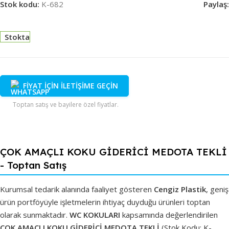
Stok kodu:
K-682
Paylaş:
Stokta
FİYAT İÇİN İLETİŞİME GEÇİN
Toptan satış ve bayilere özel fiyatlar.
ÇOK AMAÇLI KOKU GİDERİCİ MEDOTA TEKLİ
- Toptan Satış
Kurumsal tedarik alanında faaliyet gösteren
Cengiz Plastik
, geniş
ürün portföyüyle işletmelerin ihtiyaç duyduğu ürünleri toptan
olarak sunmaktadır.
WC KOKULARI
kapsamında değerlendirilen
ÇOK AMAÇLI KOKU GİDERİCİ MEDOTA TEKLİ
(Stok Kodu: K-