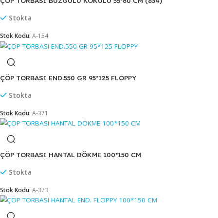
ÇÖP TORBASI BÜYÜK FLOPPY 65*80 CM
Stok sor
Stok Kodu:
A-336
ÇÖP TORBASI BÜZGÜLÜ KOKULU 55*60 CM (834)
Stokta
Stok Kodu:
A-154
ÇÖP TORBASI END.550 GR 95*125 FLOPPY
Stokta