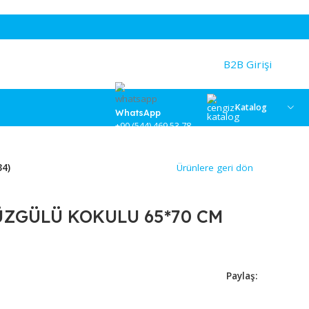
WhatsApp
+90 (544) 469 53 78
5*70 CM (1434)
Ürünlere
BASI BÜZGÜLÜ KOKULU 65*70 C