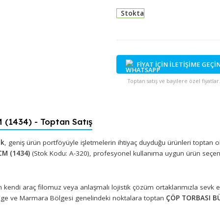
Stokta
FİYAT İÇİN İ
Toptan satış ve bayi
CM (1434) - Toptan Satış
 Plastik
, geniş ürün portföyüyle işletmelerin ihtiyaç duyduğu ü
5*70 CM (1434)
(Stok Kodu: A-320), profesyonel kullanıma uyg