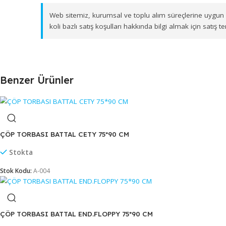
Ürünlerimizi, İzmir Gıda Çarşısı'ndaki merkez depo
Muğla, Afyonkarahisar, Kütahya ve Uşak
olmak ü
ve zamanında ulaştırıyoruz.
Web sitemiz, kurumsal ve toplu alım süreçlerine 
koli bazlı satış koşulları hakkında bilgi almak için
Benzer Ürünler
ÇÖP TORBASI BATTAL CETY 75*90 CM
Stokta