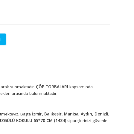
LETİŞİME GEÇİN
lere özel fiyatlar.
rünleri toptan olarak sunmaktadır.
ÇÖP TORBALARI
kapsamında
un ürün seçenekleri arasında bulunmaktadır.