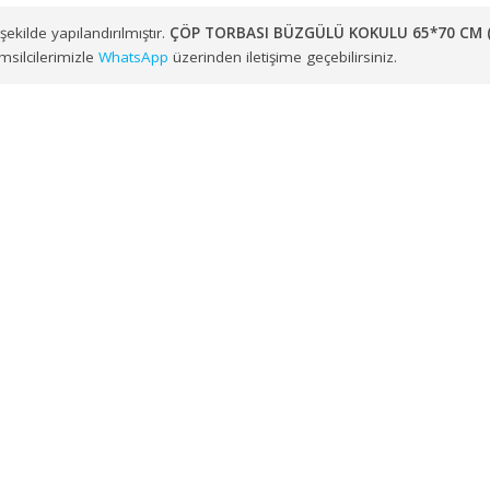
muzdan kendi araç filomuz veya anlaşmalı lojistik çözüm ortakl
zere Ege ve Marmara Bölgesi genelindeki noktalara toptan
ÇÖ
uygun şekilde yapılandırılmıştır.
ÇÖP TORBASI BÜZGÜLÜ KOKUL
 satış temsilcilerimizle
WhatsApp
üzerinden iletişime geçebilirsiniz