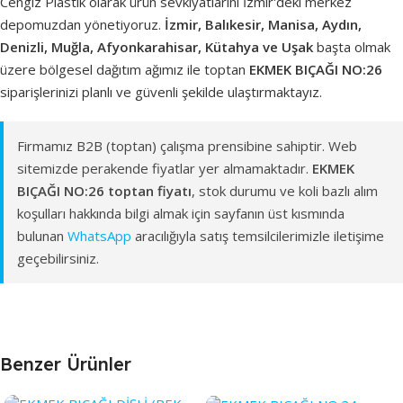
Cengiz Plastik olarak ürün sevkiyatlarını İzmir'deki merkez
depomuzdan yönetiyoruz.
İzmir, Balıkesir, Manisa, Aydın,
Denizli, Muğla, Afyonkarahisar, Kütahya ve Uşak
başta olmak
üzere bölgesel dağıtım ağımız ile toptan
EKMEK BIÇAĞI NO:26
siparişlerinizi planlı ve güvenli şekilde ulaştırmaktayız.
Firmamız B2B (toptan) çalışma prensibine sahiptir. Web
sitemizde perakende fiyatlar yer almamaktadır.
EKMEK
BIÇAĞI NO:26 toptan fiyatı
, stok durumu ve koli bazlı alım
koşulları hakkında bilgi almak için sayfanın üst kısmında
bulunan
WhatsApp
aracılığıyla satış temsilcilerimizle iletişime
geçebilirsiniz.
Benzer Ürünler