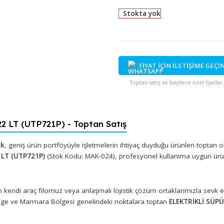
Stokta yok
FİYAT İÇİN İ
Toptan satış ve bayi
K 22 LT (UTP721P) - Toptan Satış
 Plastik
, geniş ürün portföyüyle işletmelerin ihtiyaç duyduğu ü
TİK 22 LT (UTP721P)
(Stok Kodu: MAK-024), profesyonel kullan