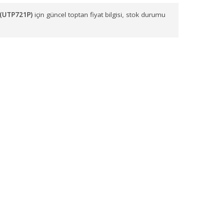
arımızla sevk etmekteyiz. Başta
İzmir, Balıkesir, Manisa, Aydın,
EKTRİKLİ SÜPÜRGE END.TİP PLASTİK 22 LT (UTP721P)
siparişleri
LASTİK 22 LT (UTP721P)
için güncel toptan fiyat bilgisi, stok d
niz.