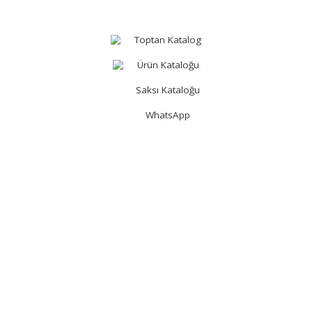
rumsal
Kategoriler
Ka
kımızda
Temizlik Bezleri
Yer
tişim
Süngerler & Bulaşık Telleri
Kok
ilik Politikası
Temizlik Gereçleri
Ev 
Çöp Torbaları & Kovalar &
Ask
Geri Dönüşümler
Mut
Fırçalar
Sak
İş Güvenliği & Hırdavat
Bah
Toptan Katalog
Ürün Kataloğu
Saksı Kataloğu