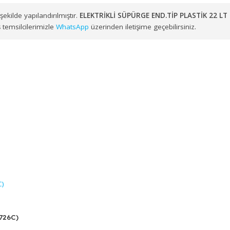
muzdan kendi araç filomuz veya anlaşmalı lojistik çözüm ortakl
zere Ege ve Marmara Bölgesi genelindeki noktalara toptan
EL
uygun şekilde yapılandırılmıştır.
ELEKTRİKLİ SÜPÜRGE END.TİP P
çin satış temsilcilerimizle
WhatsApp
üzerinden iletişime geçebilirsi