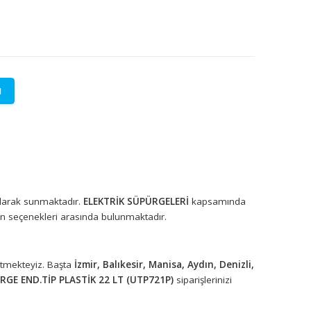
LETİŞİME GEÇİN
lere özel fiyatlar.
rünleri toptan olarak sunmaktadır.
ELEKTRİK SÜPÜRGELERİ
kapsa
ıma uygun ürün seçenekleri arasında bulunmaktadır.