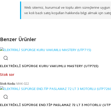
Ürünlerimizi, İzmir Gıda Çarşısı'ndaki merkez depo
Muğla, Afyonkarahisar, Kütahya ve Uşak
olmak ü
güvenle ve zamanında ulaştırıyoruz.
Web sitemiz, kurumsal ve toplu alım süreçlerine 
ve koli bazlı satış koşulları hakkında bilgi almak i
Benzer Ürünler
ELEKTRİKLİ SÜPÜRGE KURU VAKUMLU MASTERY (UTP715)
Stok sor