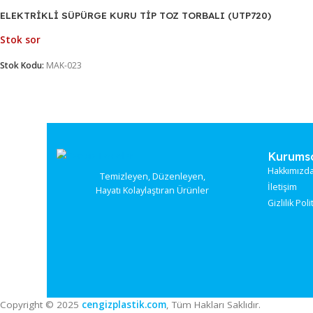
Stok Kodu:
MAK-026
ELEKTRİKLİ SÜPÜRGE END.TİP PLASTİK 77 LT (UTP727P)
Stok sor
Stok Kodu:
MAK-030
ELEKTRİKLİ SÜPÜRGE KURU TİP TOZ TORBALI (UTP720)
Stok sor
Stok Kodu:
MAK-023