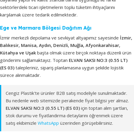
sektörlerdeki ticari işletmelerin toplu tüketim ihtiyaçlarını
karşılamak üzere tedarik edilmektedir.
Ege ve Marmara Bölgesi Dağıtım Ağı
İzmir merkezli depolama ve sevkiyat altyapımız sayesinde
İzmir,
Balıkesir, Manisa, Aydın, Denizli, Muğla, Afyonkarahisar,
Kütahya ve Uşak
başta olmak üzere birçok noktaya düzenli ürün
gönderimi sağlamaktayız. Toptan
ELVAN SAKSI NO:3 (0.55 LT)
(ES 03)
talepleriniz, sipariş planlamasına uygun şekilde lojistik
sürece alınmaktadır.
Cengiz Plastik'te ürünler B2B satış modeliyle sunulmaktadır.
Bu nedenle web sitemizde perakende fiyat bilgisi yer almaz.
ELVAN SAKSI NO:3 (0.55 LT) (ES 03)
için toptan alım şartları,
stok durumu ve fiyatlandırma detaylarını öğrenmek üzere
satış ekibimizle
WhatsApp
üzerinden görüşebilirsiniz.