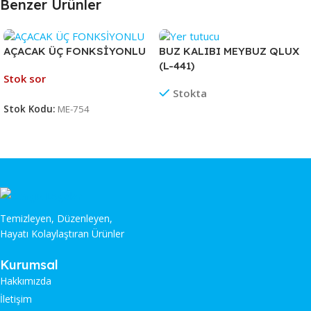
Benzer Ürünler
AÇACAK ÜÇ FONKSİYONLU
BUZ KALIBI MEYBUZ QLUX
(L-441)
Stok sor
Stokta
Stok Kodu:
ME-754
Temizleyen, Düzenleyen,
Hayatı Kolaylaştıran Ürünler
Kurumsal
Hakkımızda
İletişim