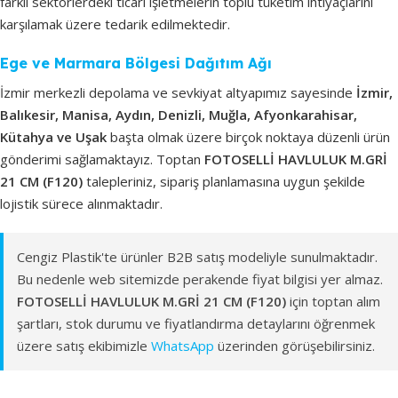
farklı sektörlerdeki ticari işletmelerin toplu tüketim ihtiyaçlarını
karşılamak üzere tedarik edilmektedir.
Ege ve Marmara Bölgesi Dağıtım Ağı
İzmir merkezli depolama ve sevkiyat altyapımız sayesinde
İzmir,
Balıkesir, Manisa, Aydın, Denizli, Muğla, Afyonkarahisar,
Kütahya ve Uşak
başta olmak üzere birçok noktaya düzenli ürün
gönderimi sağlamaktayız. Toptan
FOTOSELLİ HAVLULUK M.GRİ
21 CM (F120)
talepleriniz, sipariş planlamasına uygun şekilde
lojistik sürece alınmaktadır.
Cengiz Plastik'te ürünler B2B satış modeliyle sunulmaktadır.
Bu nedenle web sitemizde perakende fiyat bilgisi yer almaz.
FOTOSELLİ HAVLULUK M.GRİ 21 CM (F120)
için toptan alım
şartları, stok durumu ve fiyatlandırma detaylarını öğrenmek
üzere satış ekibimizle
WhatsApp
üzerinden görüşebilirsiniz.