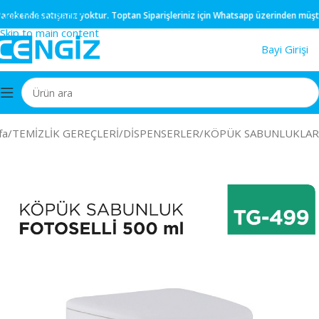
Skip to navigation
ekende
satışımız yoktur.
Toptan
Siparişleriniz için
Whatsapp
üzerinden müşteri t
Skip to main content
Bayi Girişi
fa
/
TEMİZLİK GEREÇLERİ
/
DİSPENSERLER
/
KÖPÜK SABUNLUKLAR