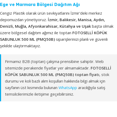
Ege ve Marmara Bölgesi Dağıtım Ağı
Cengiz Plastik olarak ürün sevkiyatlarını İzmir'deki merkez
depomuzdan yönetiyoruz.
İzmir, Balıkesir, Manisa, Aydın,
Denizli, Muğla, Afyonkarahisar, Kütahya ve Uşak
başta olmak
üzere bölgesel dağıtım ağımız ile toptan
FOTOSELLİ KÖPÜK
SABUNLUK 500 ML (PMQ50B)
siparişlerinizi planlı ve güvenli
şekilde ulaştırmaktayız.
Firmamız B2B (toptan) çalışma prensibine sahiptir. Web
sitemizde perakende fiyatlar yer almamaktadır.
FOTOSELLİ
KÖPÜK SABUNLUK 500 ML (PMQ50B) toptan fiyatı
, stok
durumu ve koli bazlı alım koşulları hakkında bilgi almak için
sayfanın üst kısmında bulunan
WhatsApp
aracılığıyla satış
temsilcilerimizle iletişime geçebilirsiniz.