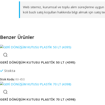
Ürünlerimizi, İzmir Gıda Çarşısı'ndaki merkez depo
Muğla, Afyonkarahisar, Kütahya ve Uşak
olmak ü
güvenle ve zamanında ulaştırıyoruz.
Web sitemiz, kurumsal ve toplu alım süreçlerine 
koli bazlı satış koşulları hakkında bilgi almak için
Benzer Ürünler
GERİ DÖNÜŞÜM KUTUSU PLASTİK 50 LT (4395)
Stokta