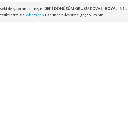
muzdan kendi araç filomuz veya anlaşmalı lojistik çözüm ortakl
zere Ege ve Marmara Bölgesi genelindeki noktalara toptan
GE
uygun şekilde yapılandırılmıştır.
GERİ DÖNÜŞÜM GRUBU KOVASI 
 satış temsilcilerimizle
WhatsApp
üzerinden iletişime geçebilirsiniz