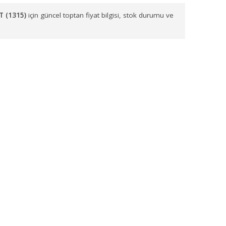
arımızla sevk etmekteyiz. Başta
İzmir, Balıkesir, Manisa, Aydın,
Rİ DÖNÜŞÜM GRUBU KOVASI BOYALI 54 LT (1315)
siparişleriniz
BOYALI 54 LT (1315)
için güncel toptan fiyat bilgisi, stok duru
.