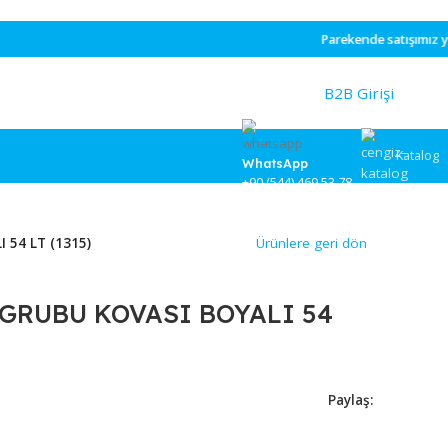
Parekende
s
WhatsApp
+90 (544) 46
VASI BOYALI 54 LT (1315)
Ürünlere
NÜŞÜM GRUBU KOVASI BOYALI 
7