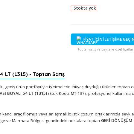
Stokta yok
FİYAT İÇİN İ
Toptan satış ve bayi
54 LT (1315) - Toptan Satış
 Plastik
, geniş ürün portföyüyle işletmelerin ihtiyaç duyduğu ü
 KOVASI BOYALI 54 LT (1315)
(Stok Kodu: MT-137), profesyon