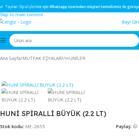
Skip to navigation
.
Toptan
Siparişleriniz için
Whatsapp
üzerinden müşteri temsilcimiz ile görüşebil
Skip to main content
Bayi Giri
Ana Sayfa
/
MUTFAK EŞYALARI
/
HUNİLER
HUNİ SPİRALLİ BÜYÜK (2.2 LT)
Stok kodu:
ME-2655
Paylaş: