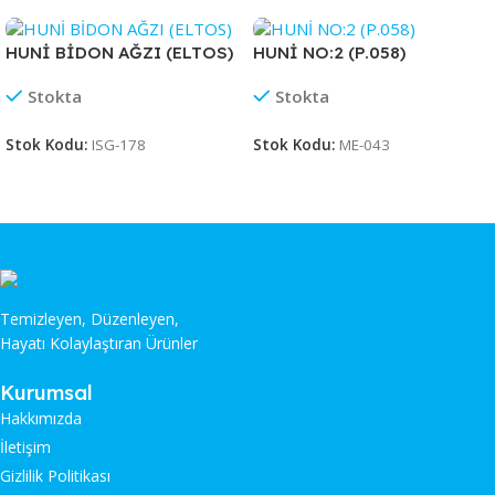
HUNİ BİDON AĞZI (ELTOS)
HUNİ NO:2 (P.058)
Stokta
Stokta
Stok Kodu:
ISG-178
Stok Kodu:
ME-043
Temizleyen, Düzenleyen,
Hayatı Kolaylaştıran Ürünler
Kurumsal
Hakkımızda
İletişim
Gizlilik Politikası