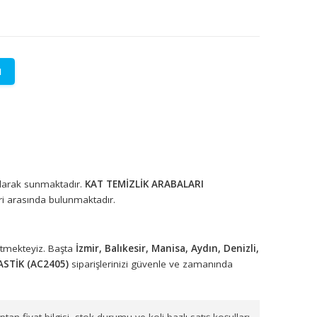
LETİŞİME GEÇİN
lere özel fiyatlar.
rünleri toptan olarak sunmaktadır.
KAT TEMİZLİK ARABALARI
rün seçenekleri arasında bulunmaktadır.
arımızla sevk etmekteyiz. Başta
İzmir, Balıkesir, Manisa, Aydın,