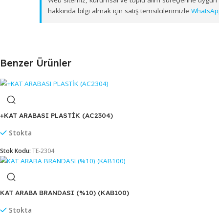
Muğla, Afyonkarahisar, Kütahya ve Uşak
olmak ü
ulaştırıyoruz.
Web sitemiz, kurumsal ve toplu alım süreçlerine 
hakkında bilgi almak için satış temsilcilerimizle
W
Benzer Ürünler
+KAT ARABASI PLASTİK (AC2304)
Stokta
Stok Kodu:
TE-2304