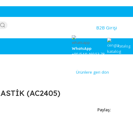
WhatsApp
+90 (544) 46
Ürünlere
ASI PLASTİK (AC2405)
5