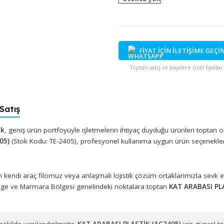
Stokta yok
FİYAT İÇİN İ
Toptan satış ve bayi
tan Satış
 Plastik
, geniş ürün portföyüyle işletmelerin ihtiyaç duyduğu ü
 (AC2405)
(Stok Kodu: TE-2405), profesyonel kullanıma uygun ü
muzdan kendi araç filomuz veya anlaşmalı lojistik çözüm ortakl