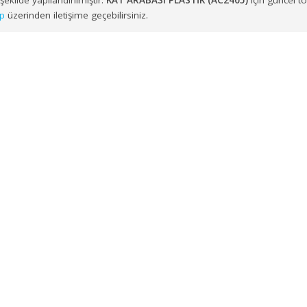
zere Ege ve Marmara Bölgesi genelindeki noktalara toptan
KA
uygun şekilde yapılandırılmıştır.
KAT ARABASI PLASTİK (AC2405
hatsApp
üzerinden iletişime geçebilirsiniz.