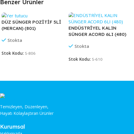
Benzer Ürünler
DÜZ SÜNGER POZİTİF 5Lİ
ENDÜSTRİYEL KALIN
(MERCAN) (801)
SÜNGER ACORD 6LI (480)
Stokta
Stokta
Stok Kodu:
S-806
Stok Kodu:
S-610
Temizleyen, Düzenleyen,
Hayatı Kolaylaştıran Ürünler
Kurumsal
Hakkımızda