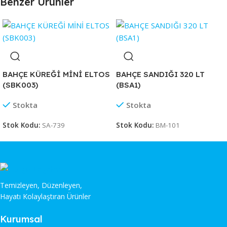
Benzer Ürünler
BAHÇE KÜREĞİ MİNİ ELTOS
BAHÇE SANDIĞI 320 LT
(SBK003)
(BSA1)
Stokta
Stokta
Stok Kodu:
SA-739
Stok Kodu:
BM-101
Temizleyen, Düzenleyen,
Hayatı Kolaylaştıran Ürünler
Kurumsal