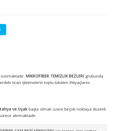
LETİŞİME GEÇİN
lere özel fiyatlar.
syonel çözümler sunmaktadır.
MİKROFİBER TEMİZLİK BEZLERİ
gru
farklı sektörlerdeki ticari işletmelerin toplu tüketim ihtiyaçlarını