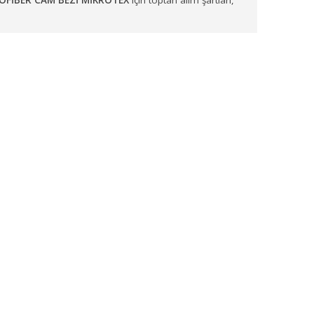
onkarahisar, Kütahya ve Uşak
başta olmak üzere birçok noktaya
ekilde lojistik sürece alınmaktadır.
er almaz.
MİKROFİBER CAM BEZİ MİKROTEX
için toptan alım şartl