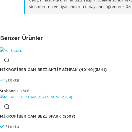
İzmir merkezli depolama ve sevkiyat altyapımız s
ürün gönderimi sağlamaktayız. Toptan
MİKROFİBE
Cengiz Plastik'te ürünler B2B satış modeliyle su
stok durumu ve fiyatlandırma detaylarını öğren
Benzer Ürünler
MİKROFİBER CAM BEZİ AKTİF SİMPAK (40*40)(3241)
Stokta
Stok Kodu:
B-506