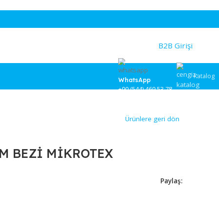
WhatsApp
+90 (544) 46
Ürünlere
BER CAM BEZİ MİKROTEX