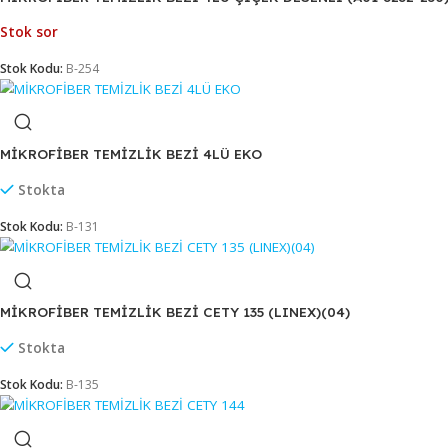
MİKROFİBER TEMİZLİK BEZİ 3LÜ SİLVİA (40*65)(SLV12)
Stok sor
Stok Kodu:
B-512
MİKROFİBER TEMİZLİK BEZİ 4LÜ ÇİÇEK DESENLİ (A01-323
Stok sor
Stok Kodu:
B-254
MİKROFİBER TEMİZLİK BEZİ 4LÜ EKO