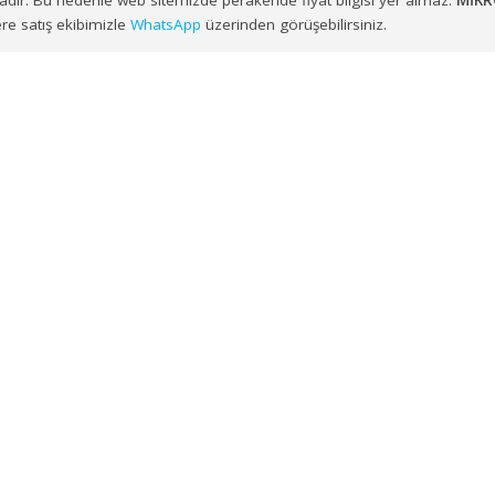
ayesinde
İzmir, Balıkesir, Manisa, Aydın, Denizli, Muğla, Afy
R CAM BEZİ MİKROTEX
talepleriniz, sipariş planlamasına uygun ş
nulmaktadır. Bu nedenle web sitemizde perakende fiyat bilgisi y
mek üzere satış ekibimizle
WhatsApp
üzerinden görüşebilirsiniz.