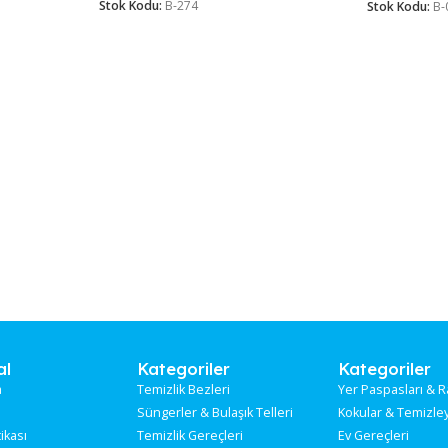
BEZİ SPARK
MİKROFİBER CAM BEZİ SPARK
KRİSTAL 40*40 (MC5540)
Stok sor
Stok Kodu:
B-274