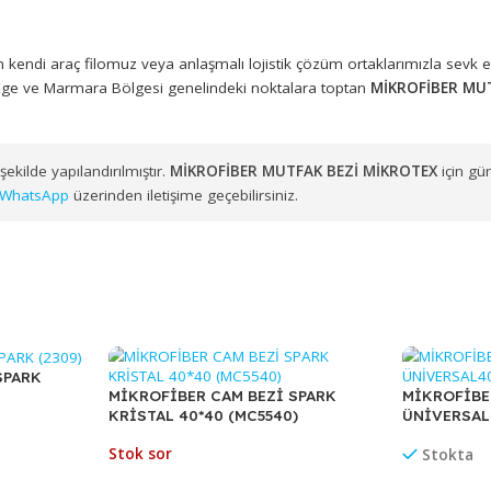
 - Toptan Satış
 Plastik
, geniş ürün portföyüyle işletmelerin ihtiyaç duyduğu ü
BEZİ MİKROTEX
(Stok Kodu: B-129), profesyonel kullanıma uygu
muzdan kendi araç filomuz veya anlaşmalı lojistik çözüm ortakl
zere Ege ve Marmara Bölgesi genelindeki noktalara toptan
Mİ
uygun şekilde yapılandırılmıştır.
MİKROFİBER MUTFAK BEZİ Mİ
erimizle
WhatsApp
üzerinden iletişime geçebilirsiniz.