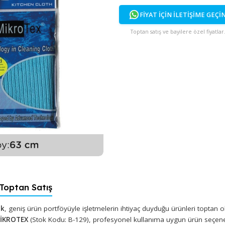
FİYAT İÇİN İ
Toptan satış ve bayi