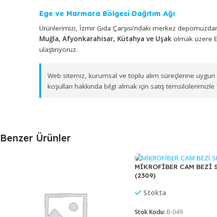
MİKROFİBER MUTFAK BEZİ MİKROTEX
Kurumsal tedarik alanında faaliyet gösteren
Cengiz
kapsamında değerlendirilen
MİKROFİBER MUTFAK 
Ege ve Marmara Bölgesi Dağıtım Ağı
Ürünlerimizi, İzmir Gıda Çarşısı'ndaki merkez depo
Muğla, Afyonkarahisar, Kütahya ve Uşak
olmak ü
ulaştırıyoruz.
Web sitemiz, kurumsal ve toplu alım süreçlerine 
koşulları hakkında bilgi almak için satış temsilcil
Benzer Ürünler