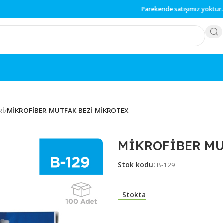
Parekende
satışımız
 BEZLERİ
/
MİKROFİBER MUTFAK BEZİ MİKROTEX
MİKROFİ
Stok kodu:
B-129
Stokta