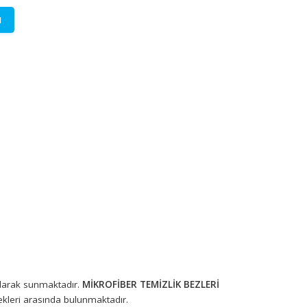
LETİŞİME GEÇİN
lere özel fiyatlar.