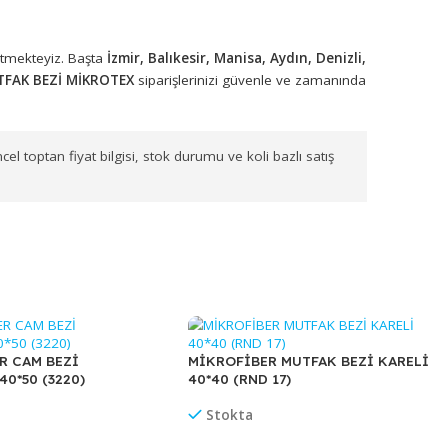
rünleri toptan olarak sunmaktadır.
MİKROFİBER TEMİZLİK BEZLER
n ürün seçenekleri arasında bulunmaktadır.
arımızla sevk etmekteyiz. Başta
İzmir, Balıkesir, Manisa, Aydın,
KROFİBER MUTFAK BEZİ MİKROTEX
siparişlerinizi güvenle ve 
KROTEX
için güncel toptan fiyat bilgisi, stok durumu ve koli bazlı s