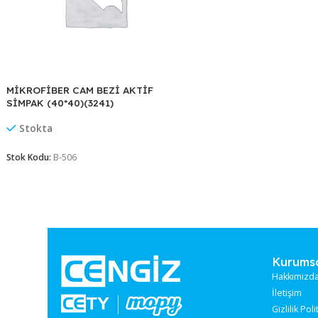
MİKROFİBER CAM 
(2309)
Stokta
Stok Kodu:
B-049
MİKROFİBER CAM BEZİ AKTİF
SİMPAK (40*40)(3241)
Stokta
Stok Kodu:
B-506