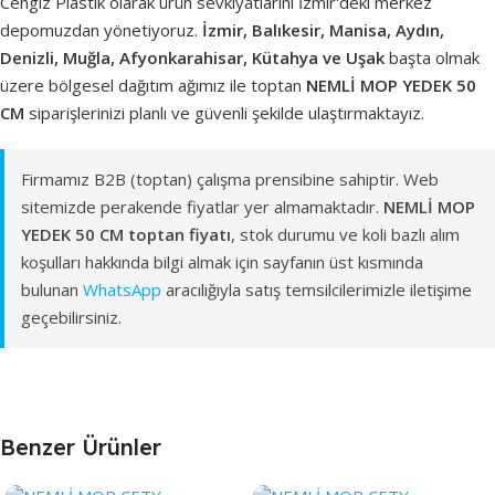
Cengiz Plastik olarak ürün sevkiyatlarını İzmir'deki merkez
depomuzdan yönetiyoruz.
İzmir, Balıkesir, Manisa, Aydın,
Denizli, Muğla, Afyonkarahisar, Kütahya ve Uşak
başta olmak
üzere bölgesel dağıtım ağımız ile toptan
NEMLİ MOP YEDEK 50
CM
siparişlerinizi planlı ve güvenli şekilde ulaştırmaktayız.
Firmamız B2B (toptan) çalışma prensibine sahiptir. Web
sitemizde perakende fiyatlar yer almamaktadır.
NEMLİ MOP
YEDEK 50 CM toptan fiyatı
, stok durumu ve koli bazlı alım
koşulları hakkında bilgi almak için sayfanın üst kısmında
bulunan
WhatsApp
aracılığıyla satış temsilcilerimizle iletişime
geçebilirsiniz.
Benzer Ürünler