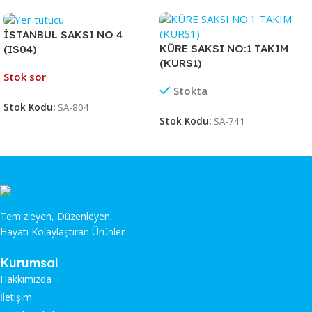
İSTANBUL SAKSI NO 4
KÜRE SAKSI NO:1 TAKIM
(IS04)
(KURS1)
Stok sor
Stokta
Stok Kodu:
SA-804
Stok Kodu:
SA-741
Temizleyen, Düzenleyen,
Hayatı Kolaylaştıran Ürünler
Kurumsal
Hakkımızda
İletişim