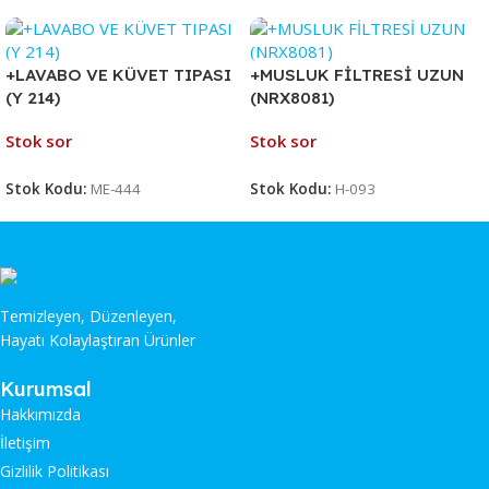
+LAVABO VE KÜVET TIPASI
+MUSLUK FİLTRESİ UZUN
(Y 214)
(NRX8081)
Stok sor
Stok sor
Stok Kodu:
ME-444
Stok Kodu:
H-093
Temizleyen, Düzenleyen,
Hayatı Kolaylaştıran Ürünler
Kurumsal
Hakkımızda
İletişim
Gizlilik Politikası