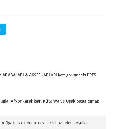
LETİŞİME GEÇİN
lere özel fiyatlar.
tadır.
TEMİZLİK ARABALARI & AKSESUARLARI
kategorisindeki
P
er almaktadır.
ydın, Denizli, Muğla, Afyonkarahisar, Kütahya ve Uşak
başta 