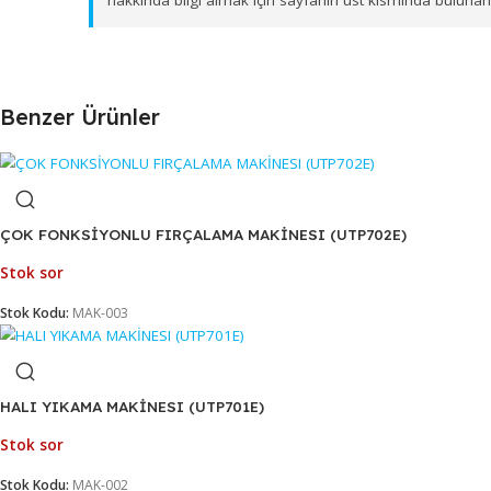
üzere bölgesel dağıtım ağımız ile toptan
PRES KRO
Firmamız B2B (toptan) çalışma prensibine sahipt
hakkında bilgi almak için sayfanın üst kısmında
Benzer Ürünler
ÇOK FONKSİYONLU FIRÇALAMA MAKİNESI (UTP702E)
Stok sor
Stok Kodu:
MAK-003