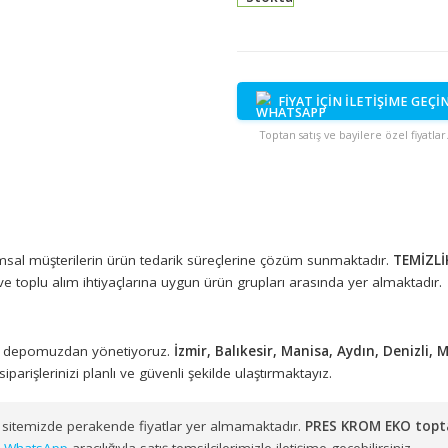
Stokta
FİYAT İÇİN İ
Toptan satış ve bayi
ıyla kurumsal müşterilerin ürün tedarik süreçlerine çözüm sunmak
düzenli ve toplu alım ihtiyaçlarına uygun ürün grupları arasında y
eki merkez depomuzdan yönetiyoruz.
İzmir, Balıkesir, Manisa, A