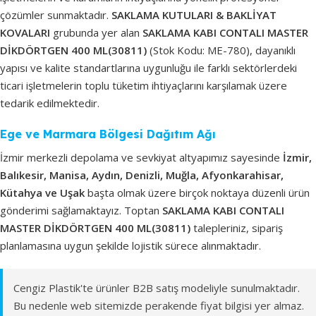
çözümler sunmaktadır.
SAKLAMA KUTULARI & BAKLİYAT
KOVALARI
grubunda yer alan
SAKLAMA KABI CONTALI MASTER
DİKDÖRTGEN 400 ML(30811)
(Stok Kodu: ME-780), dayanıklı
yapısı ve kalite standartlarına uygunluğu ile farklı sektörlerdeki
ticari işletmelerin toplu tüketim ihtiyaçlarını karşılamak üzere
tedarik edilmektedir.
Ege ve Marmara Bölgesi Dağıtım Ağı
İzmir merkezli depolama ve sevkiyat altyapımız sayesinde
İzmir,
Balıkesir, Manisa, Aydın, Denizli, Muğla, Afyonkarahisar,
Kütahya ve Uşak
başta olmak üzere birçok noktaya düzenli ürün
gönderimi sağlamaktayız. Toptan
SAKLAMA KABI CONTALI
MASTER DİKDÖRTGEN 400 ML(30811)
talepleriniz, sipariş
planlamasına uygun şekilde lojistik sürece alınmaktadır.
Cengiz Plastik'te ürünler B2B satış modeliyle sunulmaktadır.
Bu nedenle web sitemizde perakende fiyat bilgisi yer almaz.