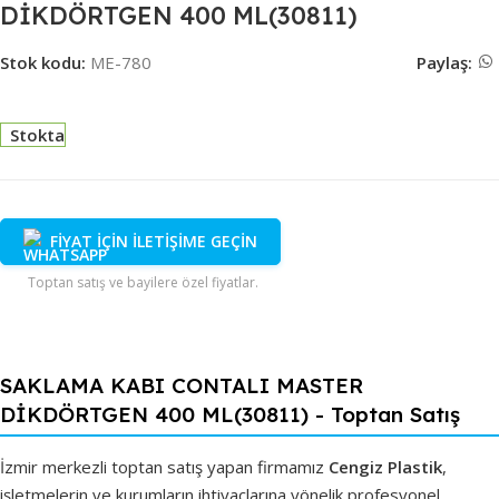
DİKDÖRTGEN 400 ML(30811)
Stok kodu:
ME-780
Paylaş:
Stokta
FİYAT İÇİN İLETİŞİME GEÇİN
Toptan satış ve bayilere özel fiyatlar.
SAKLAMA KABI CONTALI MASTER
DİKDÖRTGEN 400 ML(30811) - Toptan Satış
İzmir merkezli toptan satış yapan firmamız
Cengiz Plastik
,
işletmelerin ve kurumların ihtiyaçlarına yönelik profesyonel