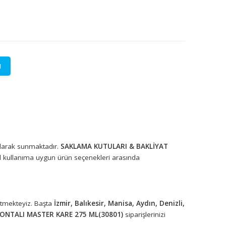
LETİŞİME GEÇİN
lere özel fiyatlar.
rünleri toptan olarak sunmaktadır.
SAKLAMA KUTULARI & BAKLİ
), profesyonel kullanıma uygun ürün seçenekleri arasında