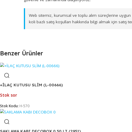
Ege ve Marmara Bölgesi Dağıtım Ağı
Ürünlerimizi, İzmir Gıda Çarşısı'ndaki merkez depo
Muğla, Afyonkarahisar, Kütahya ve Uşak
olmak ü
güvenle ve zamanında ulaştırıyoruz.
Web sitemiz, kurumsal ve toplu alım süreçlerine 
koli bazlı satış koşulları hakkında bilgi almak için
Benzer Ürünler
+İLAÇ KUTUSU SLİM (L-00666)