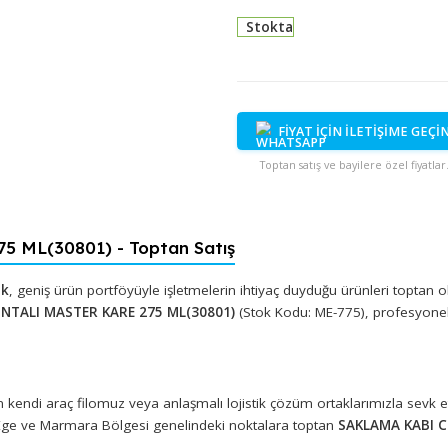
Stokta
FİYAT İÇİN İ
Toptan satış ve bayi
 275 ML(30801) - Toptan Satış
 Plastik
, geniş ürün portföyüyle işletmelerin ihtiyaç duyduğu ü
ABI CONTALI MASTER KARE 275 ML(30801)
(Stok Kodu: ME-775