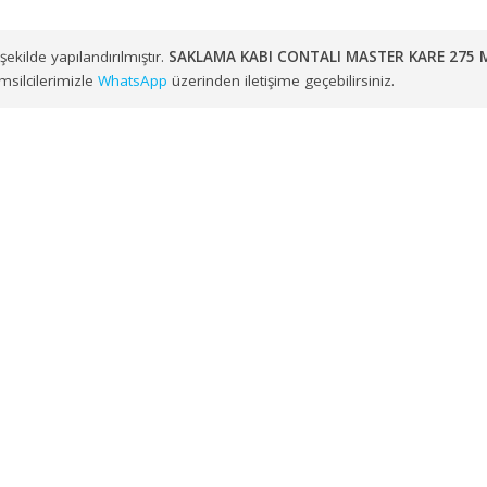
muzdan kendi araç filomuz veya anlaşmalı lojistik çözüm ortakl
zere Ege ve Marmara Bölgesi genelindeki noktalara toptan
SA
uygun şekilde yapılandırılmıştır.
SAKLAMA KABI CONTALI MASTE
 satış temsilcilerimizle
WhatsApp
üzerinden iletişime geçebilirsiniz