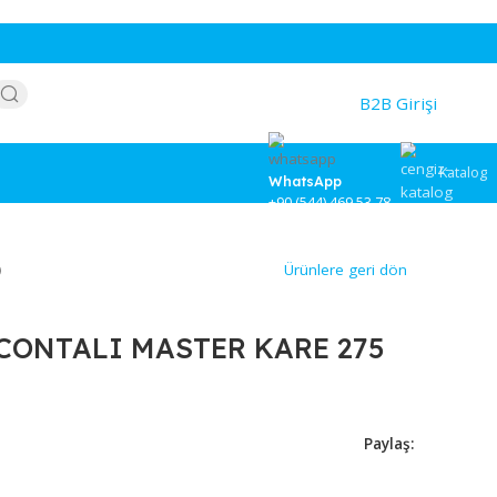
WhatsApp
+90 (544) 46
75 ML(30801)
Ürünlere
 KABI CONTALI MASTER KARE 
)
5