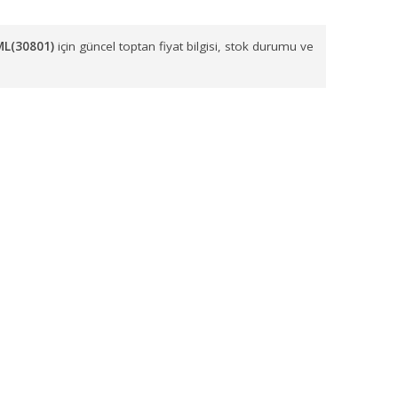
arımızla sevk etmekteyiz. Başta
İzmir, Balıkesir, Manisa, Aydın,
KLAMA KABI CONTALI MASTER KARE 275 ML(30801)
siparişlerin
R KARE 275 ML(30801)
için güncel toptan fiyat bilgisi, stok du
.