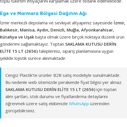
toplu tüketim ihtiyaçlarını karşılamak üzere tedarik edilmektedir.
Ege ve Marmara Bölgesi Dağıtım Ağı
İzmir merkezli depolama ve sevkiyat altyapımız sayesinde
İzmir,
Balıkesir, Manisa, Aydın, Denizli, Muğla, Afyonkarahisar,
Kütahya ve Uşak
başta olmak üzere birçok noktaya düzenli ürün
gönderimi sağlamaktayız. Toptan
SAKLAMA KUTUSU DERİN
ELİTE 15 LT (2656)
talepleriniz, sipariş planlamasına uygun
şekilde lojistik sürece alınmaktadır.
Cengiz Plastik'te ürünler B2B satış modeliyle sunulmaktadır.
Bu nedenle web sitemizde perakende fiyat bilgisi yer almaz.
SAKLAMA KUTUSU DERİN ELİTE 15 LT (2656)
için toptan
alım şartları, stok durumu ve fiyatlandırma detaylarını
öğrenmek üzere satış ekibimizle
WhatsApp
üzerinden
görüşebilirsiniz.