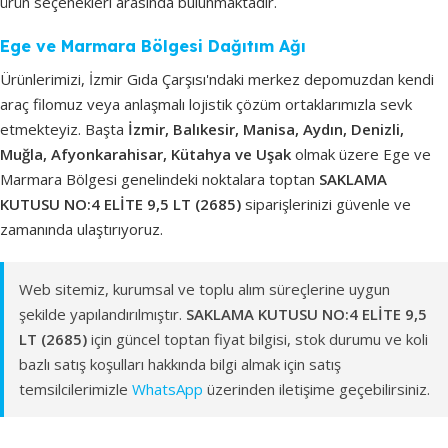
ürün seçenekleri arasında bulunmaktadır.
Ege ve Marmara Bölgesi Dağıtım Ağı
Ürünlerimizi, İzmir Gıda Çarşısı'ndaki merkez depomuzdan kendi
araç filomuz veya anlaşmalı lojistik çözüm ortaklarımızla sevk
etmekteyiz. Başta
İzmir, Balıkesir, Manisa, Aydın, Denizli,
Muğla, Afyonkarahisar, Kütahya ve Uşak
olmak üzere Ege ve
Marmara Bölgesi genelindeki noktalara toptan
SAKLAMA
KUTUSU NO:4 ELİTE 9,5 LT (2685)
siparişlerinizi güvenle ve
zamanında ulaştırıyoruz.
Web sitemiz, kurumsal ve toplu alım süreçlerine uygun
şekilde yapılandırılmıştır.
SAKLAMA KUTUSU NO:4 ELİTE 9,5
LT (2685)
için güncel toptan fiyat bilgisi, stok durumu ve koli
bazlı satış koşulları hakkında bilgi almak için satış
temsilcilerimizle
WhatsApp
üzerinden iletişime geçebilirsiniz.