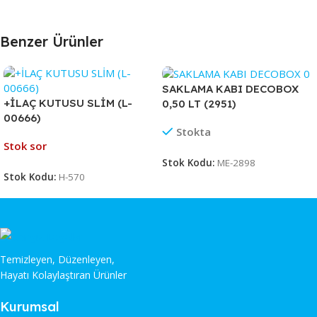
Benzer Ürünler
SAKLAMA KABI DECOBOX
+İLAÇ KUTUSU SLİM (L-
0,50 LT (2951)
00666)
Stokta
Stok sor
Stok Kodu:
ME-2898
Stok Kodu:
H-570
Temizleyen, Düzenleyen,
Hayatı Kolaylaştıran Ürünler
Kurumsal