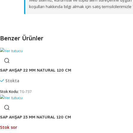
Muğla, Afyonkarahisar, Kütahya ve Uşak
olmak ü
zamanında ulaştırıyoruz.
Web sitemiz, kurumsal ve toplu alım süreçlerine 
koşulları hakkında bilgi almak için satış temsilcil
Benzer Ürünler
SAP AHŞAP 22 MM NATURAL 120 CM
Stokta
Stok Kodu:
TG-737