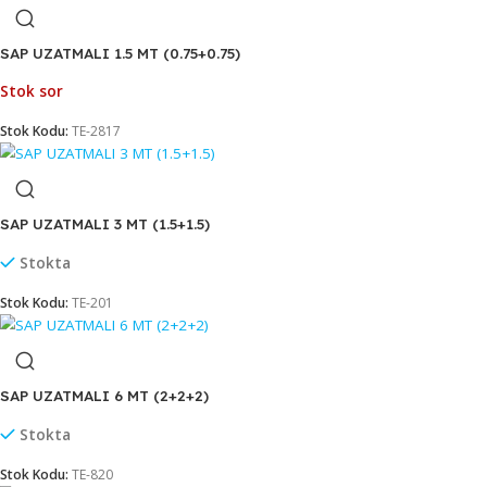
SAP MOP METAL (DELİKLİ)
Stokta
Stok Kodu:
TE-050
SAP TUTUCU SİL-AS TEKLİ (11499)
Stok sor
Stok Kodu:
TG-463
SAP UZATMALI 1.5 MT (0.75+0.75)
Stok sor