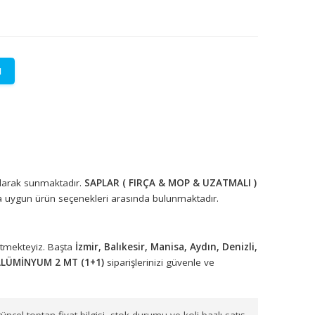
LETİŞİME GEÇİN
lere özel fiyatlar.
rünleri toptan olarak sunmaktadır.
SAPLAR ( FIRÇA & MOP & UZA
yonel kullanıma uygun ürün seçenekleri arasında bulunmaktadır.
arımızla sevk etmekteyiz. Başta
İzmir, Balıkesir, Manisa, Aydın,