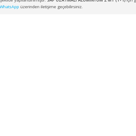
zere Ege ve Marmara Bölgesi genelindeki noktalara toptan
SA
uygun şekilde yapılandırılmıştır.
SAP UZATMALI ALÜMİNYUM 2 M
erimizle
WhatsApp
üzerinden iletişime geçebilirsiniz.