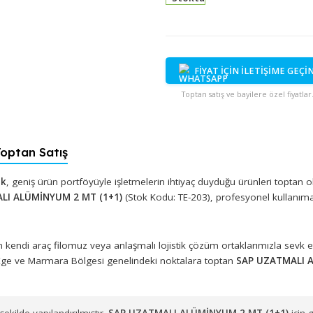
Stokta
FİYAT İÇİN İ
Toptan satış ve bayi
 - Toptan Satış
 Plastik
, geniş ürün portföyüyle işletmelerin ihtiyaç duyduğu ü
UZATMALI ALÜMİNYUM 2 MT (1+1)
(Stok Kodu: TE-203), profes
muzdan kendi araç filomuz veya anlaşmalı lojistik çözüm ortakl