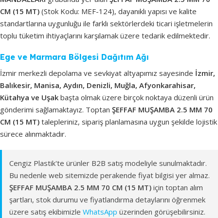
CM (15 MT)
(Stok Kodu: MEF-124), dayanıklı yapısı ve kalite
standartlarına uygunluğu ile farklı sektörlerdeki ticari işletmelerin
toplu tüketim ihtiyaçlarını karşılamak üzere tedarik edilmektedir.
Ege ve Marmara Bölgesi Dağıtım Ağı
İzmir merkezli depolama ve sevkiyat altyapımız sayesinde
İzmir,
Balıkesir, Manisa, Aydın, Denizli, Muğla, Afyonkarahisar,
Kütahya ve Uşak
başta olmak üzere birçok noktaya düzenli ürün
gönderimi sağlamaktayız. Toptan
ŞEFFAF MUŞAMBA 2.5 MM 70
CM (15 MT)
talepleriniz, sipariş planlamasına uygun şekilde lojistik
sürece alınmaktadır.
Cengiz Plastik'te ürünler B2B satış modeliyle sunulmaktadır.
Bu nedenle web sitemizde perakende fiyat bilgisi yer almaz.
ŞEFFAF MUŞAMBA 2.5 MM 70 CM (15 MT)
için toptan alım
şartları, stok durumu ve fiyatlandırma detaylarını öğrenmek
üzere satış ekibimizle
WhatsApp
üzerinden görüşebilirsiniz.