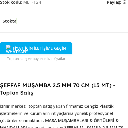
Stok kodu:
MEF-124
Paylaş:
Stokta
FİYAT İÇİN İLETİŞİME GEÇİN
Toptan satış ve bayilere özel fiyatlar.
ŞEFFAF MUŞAMBA 2.5 MM 70 CM (15 MT) -
Toptan Satış
İzmir merkezli toptan satış yapan firmamız
Cengiz Plastik
,
işletmelerin ve kurumların ihtiyaçlarına yönelik profesyonel
çözümler sunmaktadır.
MASA MUŞAMBALARI & ÖRTÜLERİ &
MANDALLARI
grubunda yer alan
ŞEFFAF MUŞAMBA 2.5 MM 70