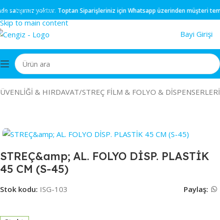
Skip to navigation
e
satışımız yoktur.
Toptan
Siparişleriniz için
Whatsapp
üzerinden müşteri temsilc
Skip to main content
Bayi Girişi
GÜVENLİĞİ & HIRDAVAT
/
STREÇ FİLM & FOLYO & DİSPENSERLERİ
STREÇ&amp; AL. FOLYO DİSP. PLASTİK
45 CM (S-45)
Stok kodu:
ISG-103
Paylaş: