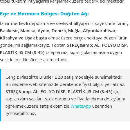
toplu tüketim ihtiyaçlarını karşılamak üzere tedarik edilmektedir.
Ege ve Marmara Bölgesi Dağıtım Ağı
İzmir merkezli depolama ve sevkiyat altyapımız sayesinde
İzmir,
Balıkesir, Manisa, Aydın, Denizli, Muğla, Afyonkarahisar,
Kütahya ve Uşak
başta olmak üzere birçok noktaya düzenli ürün
gönderimi sağlamaktayız. Toptan
STREÇ&amp; AL. FOLYO DİSP.
PLASTİK 45 CM (S-45)
talepleriniz, sipariş planlamasına uygun
şekilde lojistik sürece alınmaktadır.
Cengiz Plastik'te ürünler B2B satış modeliyle sunulmaktadır.
Bu nedenle web sitemizde perakende fiyat bilgisi yer almaz.
STREÇ&amp; AL. FOLYO DİSP. PLASTİK 45 CM (S-45)
için
toptan alım şartları, stok durumu ve fiyatlandırma detaylarını
öğrenmek üzere satış ekibimizle
WhatsApp
üzerinden
görüşebilirsiniz.