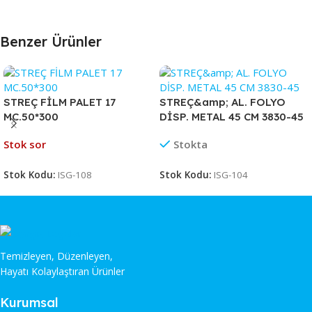
Benzer Ürünler
STREÇ FİLM PALET 17
STREÇ&amp; AL. FOLYO
MC.50*300
DİSP. METAL 45 CM 3830-45
Stok sor
Stokta
Stok Kodu:
ISG-108
Stok Kodu:
ISG-104
Temizleyen, Düzenleyen,
Hayatı Kolaylaştıran Ürünler
Kurumsal