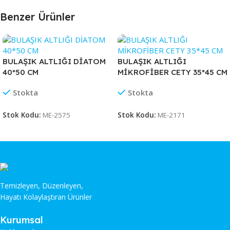
Benzer Ürünler
BULAŞIK ALTLIĞI DİATOM
BULAŞIK ALTLIĞI
40*50 CM
MİKROFİBER CETY 35*45 CM
Stokta
Stokta
Stok Kodu:
ME-2575
Stok Kodu:
ME-2171
Temizleyen, Düzenleyen,
Hayatı Kolaylaştıran Ürünler
Kurumsal