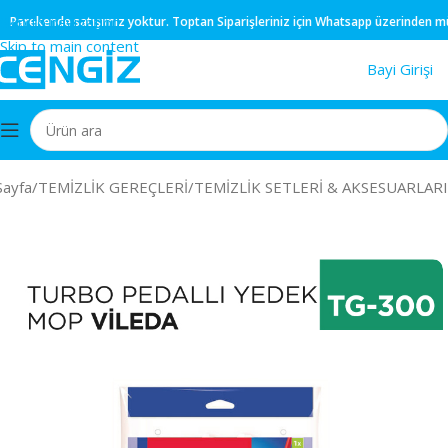
Skip to navigation
arekende
satışımız yoktur.
Toptan
Siparişleriniz için
Whatsapp
üzerinden müşter
Skip to main content
Bayi Girişi
Sayfa
/
TEMİZLİK GEREÇLERİ
/
TEMİZLİK SETLERİ & AKSESUARLARI