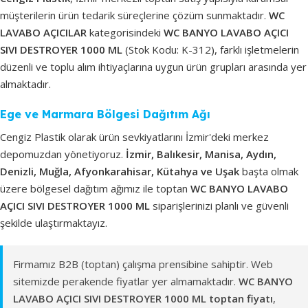
müşterilerin ürün tedarik süreçlerine çözüm sunmaktadır.
WC
LAVABO AÇICILAR
kategorisindeki
WC BANYO LAVABO AÇICI
SIVI DESTROYER 1000 ML
(Stok Kodu: K-312), farklı işletmelerin
düzenli ve toplu alım ihtiyaçlarına uygun ürün grupları arasında yer
almaktadır.
Ege ve Marmara Bölgesi Dağıtım Ağı
Cengiz Plastik olarak ürün sevkiyatlarını İzmir'deki merkez
depomuzdan yönetiyoruz.
İzmir, Balıkesir, Manisa, Aydın,
Denizli, Muğla, Afyonkarahisar, Kütahya ve Uşak
başta olmak
üzere bölgesel dağıtım ağımız ile toptan
WC BANYO LAVABO
AÇICI SIVI DESTROYER 1000 ML
siparişlerinizi planlı ve güvenli
şekilde ulaştırmaktayız.
Firmamız B2B (toptan) çalışma prensibine sahiptir. Web
sitemizde perakende fiyatlar yer almamaktadır.
WC BANYO
LAVABO AÇICI SIVI DESTROYER 1000 ML toptan fiyatı
,