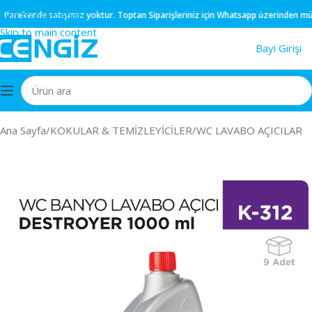
Skip to navigation
rekende
satışımız yoktur.
Toptan
Siparişleriniz için
Whatsapp
üzerinden müşteri
Skip to main content
Bayi Girişi
Ana Sayfa
/
KOKULAR & TEMİZLEYİCİLER
/
WC LAVABO AÇICILAR