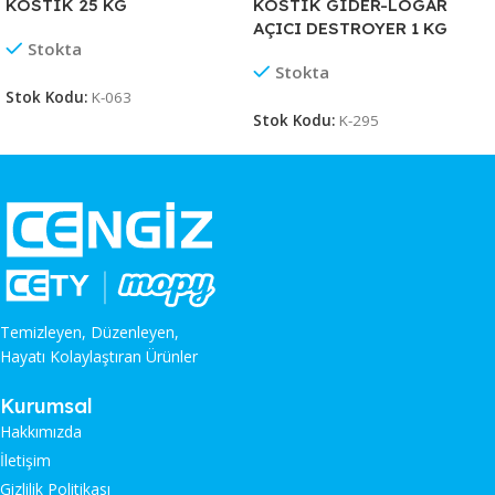
KOSTİK 25 KG
KOSTİK GİDER-LOGAR
AÇICI DESTROYER 1 KG
Stokta
Stokta
Stok Kodu:
K-063
Stok Kodu:
K-295
Temizleyen, Düzenleyen,
Hayatı Kolaylaştıran Ürünler
Kurumsal
Hakkımızda
İletişim
Gizlilik Politikası