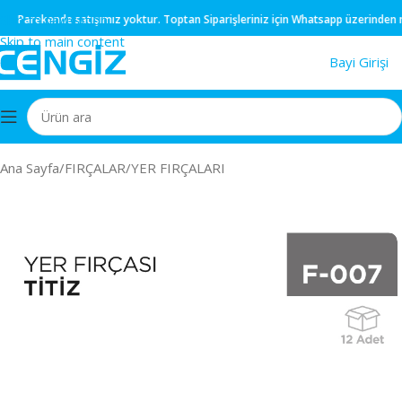
Skip to navigation
Parekende
satışımız yoktur.
Toptan
Siparişleriniz için
Whatsapp
üzerinden müşte
Skip to main content
Bayi Girişi
Ana Sayfa
/
FIRÇALAR
/
YER FIRÇALARI