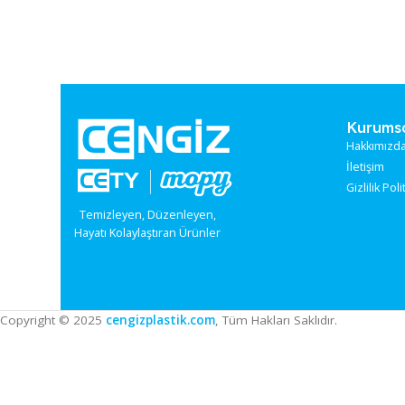
Ku
Hak
İle
Gizl
Temizleyen, Düzenleyen,
Hayatı Kolaylaştıran Ürünler