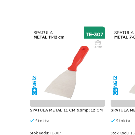
uygun şekilde yapılandırılmıştır.
YERSİL METAL KIRMIZI 45 CM 
erimizle
WhatsApp
üzerinden iletişime geçebilirsiniz.