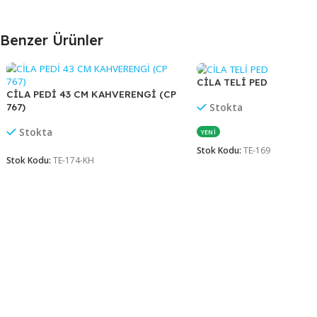
Web sitemiz, kurumsal ve toplu alım süreçlerine 
koşulları hakkında bilgi almak için satış temsilcil
Benzer Ürünler
CİLA TELİ PED
CİLA PEDİ 43 CM KAHVERENGİ (CP
767)
Stokta
Stokta
YENİ
Stok Kodu:
TE-169
Stok Kodu:
TE-174-KH