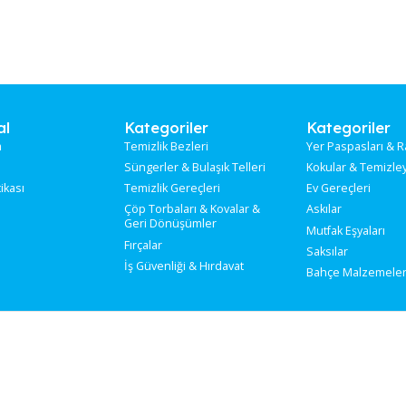
SPATULA METAL 11 CM &amp; 12 CM
Stokta
Stok Kodu:
TE-307
rumsal
Kategoriler
Ka
kımızda
Temizlik Bezleri
Yer
tişim
Süngerler & Bulaşık Telleri
Kok
ilik Politikası
Temizlik Gereçleri
Ev 
Çöp Torbaları & Kovalar &
Ask
Geri Dönüşümler
Mut