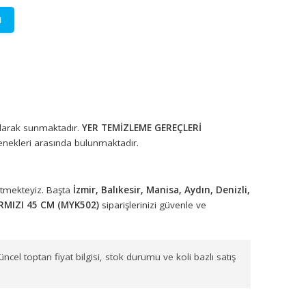
LETİŞİME GEÇİN
lere özel fiyatlar.
rünleri toptan olarak sunmaktadır.
YER TEMİZLEME GEREÇLERİ
ygun ürün seçenekleri arasında bulunmaktadır.
arımızla sevk etmekteyiz. Başta
İzmir, Balıkesir, Manisa, Aydın,
RSİL METAL KIRMIZI 45 CM (MYK502)
siparişlerinizi güvenle ve