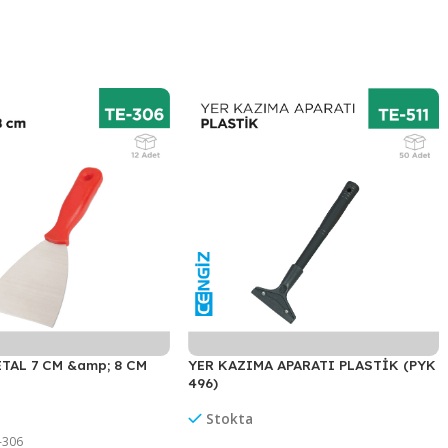
(MYK502)
için güncel toptan fiyat bilgisi, stok durumu ve koli bazlı