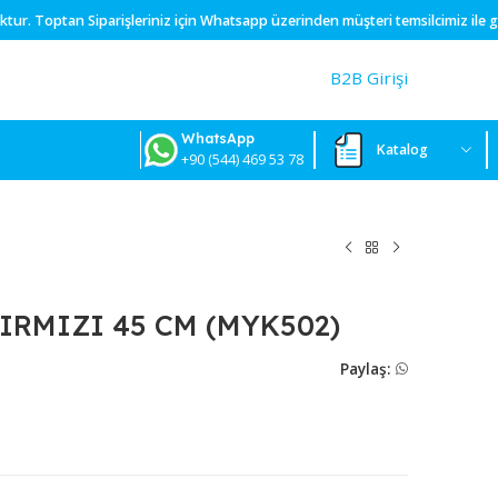
ışımız yoktur.
Toptan
Siparişleriniz için
Whatsapp
üzerinden müşteri t
B2
WhatsApp
+90 (544) 469 53 78
ETAL KIRMIZI 45 CM (MYK502)
P