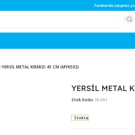
Parekende
sat
REÇLERİ
/
YERSİL METAL KIRMIZI 45 CM (MYK502)
YERSİL M
Stok kodu:
TE-001
Stokta